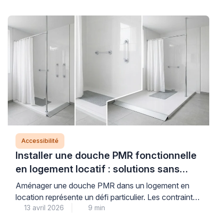
Accessibilité
Installer une douche PMR fonctionnelle
en logement locatif : solutions sans
perçage
Aménager une douche PMR dans un logement en
location représente un défi particulier. Les contraintes
13 avril 2026
9 min
sont nombreuses : respecter le bail, préserver le