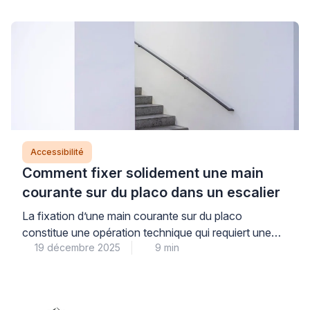
dépôt de garantie, garantir la sécurité des usagers.
Les solutions sans perçage permettent aujourd’hui de
concilier ces exigences avec les besoins
d’accessibilité. Elles s’adaptent aux configurations
existantes sans modification irréversible des
supports. […]
Accessibilité
Comment fixer solidement une main
courante sur du placo dans un escalier
La fixation d’une main courante sur du placo
constitue une opération technique qui requiert une
19 décembre 2025
9 min
méthodologie précise pour garantir une installation
durable et sécurisée dans votre escalier. Cette
intervention, souvent redoutée par les bricoleurs,
nécessite une compréhension approfondie des