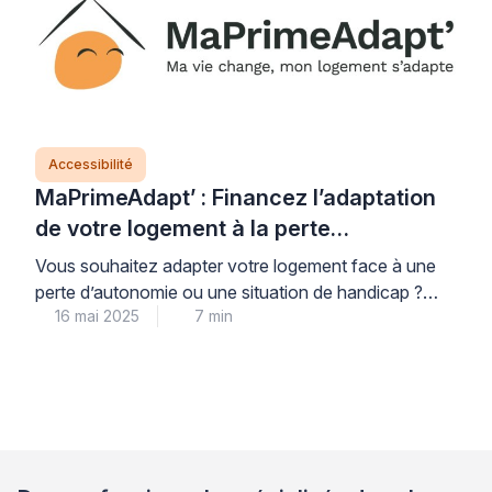
caractéristiques du support et des solutions
d’ancrage appropriées. En effet, les plaques de plâtre
présentent des […]
Accessibilité
MaPrimeAdapt’ : Financez l’adaptation
de votre logement à la perte
d’autonomie
Vous souhaitez adapter votre logement face à une
perte d’autonomie ou une situation de handicap ?
16 mai 2025
7 min
MaPrimeAdapt’ est une aide financière mise en place
par l’Agence Nationale de l’Habitat (Anah) pour vous
accompagner dans cette démarche essentielle.
Découvrez comment cette subvention peut vous
aider à financer jusqu’à 70% de vos travaux
d’adaptation et comment nos […]