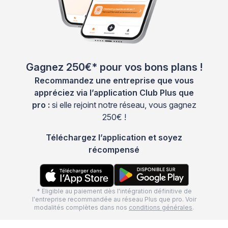
Gagnez 250€* pour vos bons plans !
Recommandez une entreprise que vous
appréciez via l’application Club Plus que
pro :
si elle rejoint notre réseau, vous gagnez
250€ !
Téléchargez l’application et soyez
récompensé
* Eligible au paiement dès l'intégration définitive de
l'entreprise recommandée au réseau Plus que pro. Voir
modalités complètes dans nos
conditions générales
.