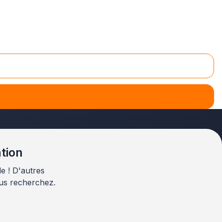
 en relation avec des artisans qualifiés près de chez
normes un établissement recevant du public
, notre
ntion
e ! D'autres
us recherchez.