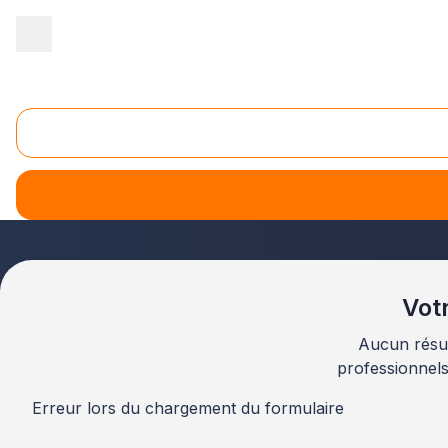
Accueil
/
Second œuvre
/
Accessibilité
/
Midi-Pyrénées
/
Haute
Accessibilité Toulouse (31000)
Vous recherchez des professionnels pour vos travaux d'ac
vous pour tous vos projets de mise en accessibilité.
Que 
réseau de spécialistes intervient dans toute la Haute-Ga
Votr
Aucun résul
professionnel
Erreur lors du chargement du formulaire