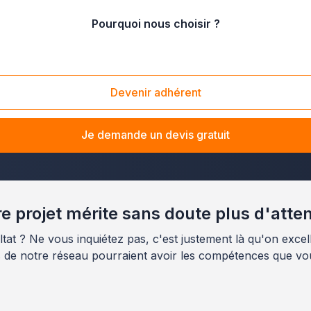
Pourquoi nous choisir ?
-Garonne
/
Toulouse (31100)
Devenir adhérent
cessibilité à Toulouse ? La solution Plus que pro vous met
vous souhaitiez adapter votre logement ou mettre aux 
Je demande un devis gratuit
ronne.
e projet mérite sans doute plus d'atte
tat ? Ne vous inquiétez pas, c'est justement là qu'on excell
s de notre réseau pourraient avoir les compétences que vo