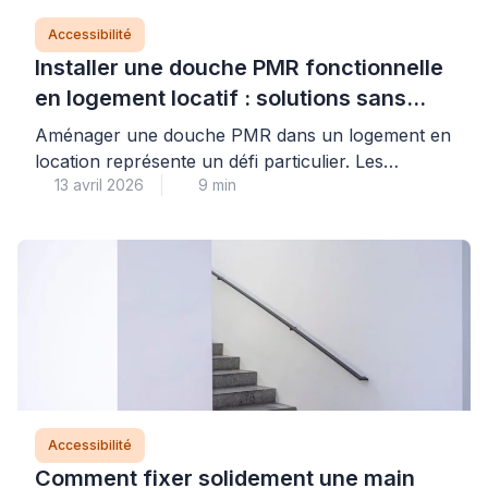
Accessibilité
Installer une douche PMR fonctionnelle
en logement locatif : solutions sans
perçage
Aménager une douche PMR dans un logement en
location représente un défi particulier. Les
13 avril 2026
9 min
contraintes sont nombreuses : respecter le bail,
préserver le dépôt de garantie, garantir la sécurité
des usagers. Les solutions sans perçage
permettent aujourd’hui de concilier ces exigences
avec les besoins d’accessibilité. Elles s’adaptent
aux configurations existantes sans modification
irréversible des supports. […]
Accessibilité
Comment fixer solidement une main