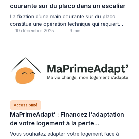
courante sur du placo dans un escalier
La fixation d’une main courante sur du placo
constitue une opération technique qui requiert
19 décembre 2025
9 min
une méthodologie précise pour garantir une
installation durable et sécurisée dans votre
escalier. Cette intervention, souvent redoutée par
les bricoleurs, nécessite une compréhension
approfondie des caractéristiques du support et
des solutions d’ancrage appropriées. En effet, les
plaques de plâtre présentent des […]
Accessibilité
MaPrimeAdapt’ : Financez l’adaptation
de votre logement à la perte
d’autonomie
Vous souhaitez adapter votre logement face à