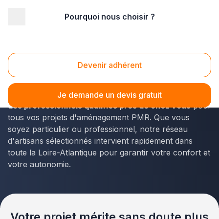
Pourquoi nous choisir ?
Accueil
/
Second œuvre
/
Accessibilité
/
Pays-de-la-Loire
/
Loire-Atlantique
/
Nantes (44200)
Accessibilité Nantes (44000)
Devenir adhérent
Vous envisagez des travaux d'accessibilité à Nantes ?
La solution Plus que pro vous met en relation avec
Je demande un devis gratuit
des professionnels qualifiés près de chez vous
pour
tous vos projets d'aménagement PMR. Que vous
soyez particulier ou professionnel, notre réseau
d'artisans sélectionnés intervient rapidement dans
toute la Loire-Atlantique pour garantir votre confort et
votre autonomie.
Votre projet mérite sans doute plus