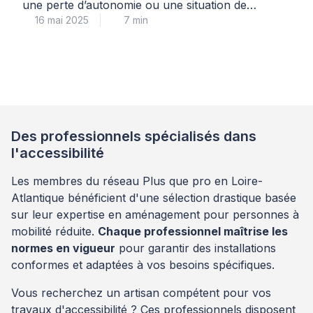
une perte d’autonomie ou une situation de
16 mai 2025
7 min
handicap ? MaPrimeAdapt’ est une aide financière
mise en place par l’Agence Nationale de l’Habitat
(Anah) pour vous accompagner dans cette
démarche essentielle. Découvrez comment cette
subvention peut vous aider à financer jusqu’à
70% de vos travaux d’adaptation et comment nos
[…]
Des professionnels spécialisés dans
l'accessibilité
Les membres du réseau Plus que pro en Loire-
Atlantique bénéficient d'une sélection drastique basée
sur leur expertise en aménagement pour personnes à
mobilité réduite.
Chaque professionnel maîtrise les
normes en vigueur
pour garantir des installations
conformes et adaptées à vos besoins spécifiques.
Vous recherchez un artisan compétent pour vos
travaux d'accessibilité ? Ces professionnels disposent