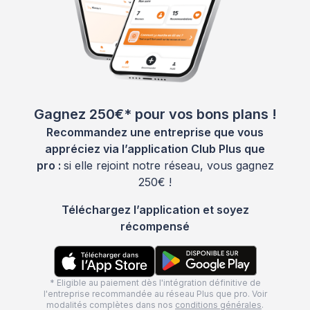
Gagnez 250€* pour vos bons plans !
Recommandez une entreprise que vous
appréciez via l’application Club Plus que
pro :
si elle rejoint notre réseau, vous gagnez
250€ !
Téléchargez l’application et soyez
récompensé
* Eligible au paiement dès l'intégration définitive de
l'entreprise recommandée au réseau Plus que pro. Voir
modalités complètes dans nos
conditions générales
.