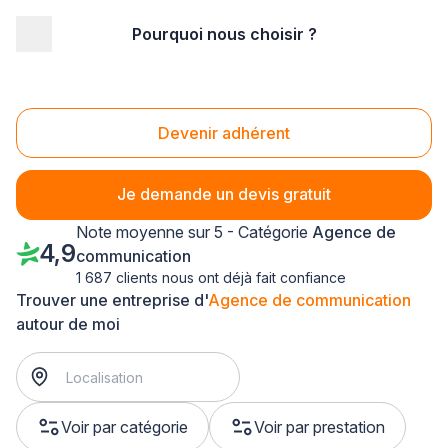
Pourquoi nous choisir ?
Accueil
/
Communication
/
Agence de communication
/
Aquitaine
Agence de communication Aquitaine
Devenir adhérent
Je demande un devis gratuit
Note moyenne sur 5 - Catégorie
Agence de
4,9
communication
1 687 clients nous ont déjà fait confiance
Trouver une entreprise d'
Agence de communication
autour de moi
Voir par catégorie
Voir par prestation