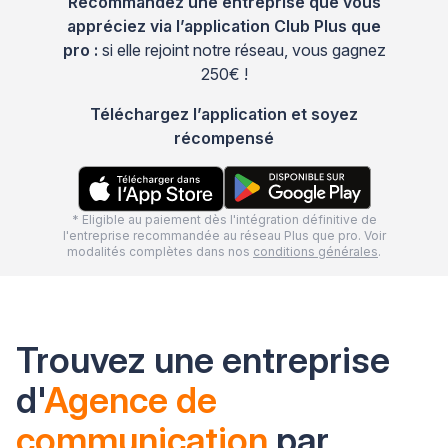
Recommandez une entreprise que vous
appréciez via l’application Club Plus que
pro :
si elle rejoint notre réseau, vous gagnez
250€ !
Téléchargez l’application et soyez
récompensé
* Eligible au paiement dès l'intégration définitive de
l'entreprise recommandée au réseau Plus que pro. Voir
modalités complètes dans nos
conditions générales
.
Trouvez une entreprise
d'
Agence de
communication
par