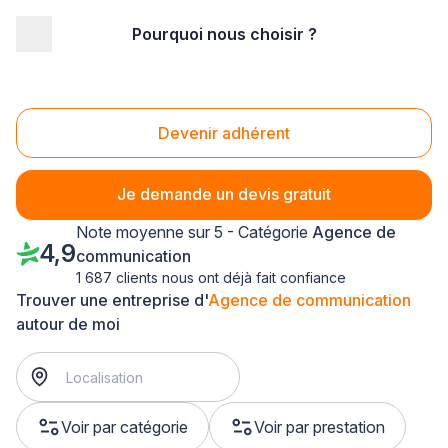
Pourquoi nous choisir ?
Accueil
/
Communication
/
Agence de communication
/
Centre
/
Indre-et-Loire
Agence de communication Indre-et-Loire (37)
Devenir adhérent
Je demande un devis gratuit
Note moyenne sur 5 - Catégorie
Agence de
4,9
communication
1 687 clients nous ont déjà fait confiance
Trouver une entreprise d'
Agence de communication
autour de moi
Voir par catégorie
Voir par prestation