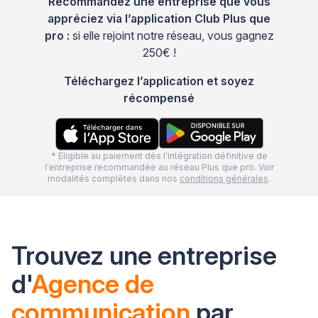
Recommandez une entreprise que vous
appréciez via l’application Club Plus que
pro :
si elle rejoint notre réseau, vous gagnez
250€ !
Téléchargez l’application et soyez
récompensé
* Eligible au paiement dès l'intégration définitive de
l'entreprise recommandée au réseau Plus que pro. Voir
modalités complètes dans nos
conditions générales
.
Trouvez une entreprise
d'
Agence de
communication
par