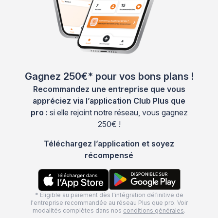
Gagnez 250€* pour vos bons plans !
Recommandez une entreprise que vous
appréciez via l’application Club Plus que
pro :
si elle rejoint notre réseau, vous gagnez
250€ !
Téléchargez l’application et soyez
récompensé
* Eligible au paiement dès l'intégration définitive de
l'entreprise recommandée au réseau Plus que pro. Voir
modalités complètes dans nos
conditions générales
.