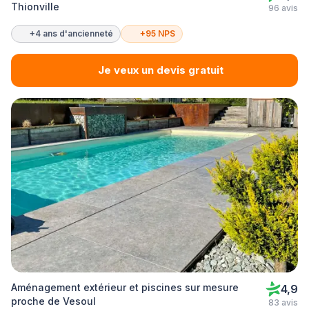
Thionville
96 avis
+4 ans d'ancienneté
+95 NPS
Je veux un devis gratuit
Aménagement extérieur et piscines sur mesure
4,9
proche de Vesoul
83 avis