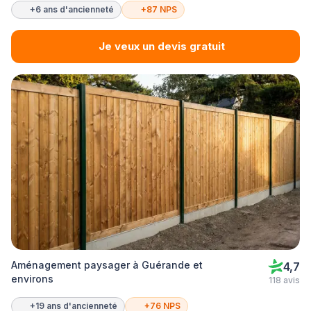
+6 ans d'ancienneté
+87 NPS
Je veux un devis gratuit
Aménagement paysager à Guérande et
4,7
environs
118 avis
+19 ans d'ancienneté
+76 NPS