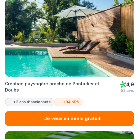
Création paysagère proche de Pontarlier et
4,9
Doubs
53 avis
+3 ans d'ancienneté
+94 NPS
Je veux un devis gratuit