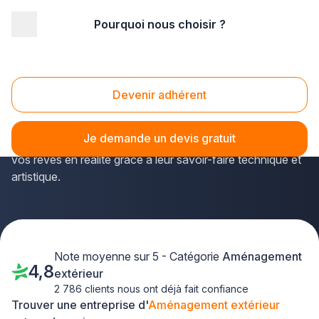
Pourquoi nous choisir ?
Accueil
/
Aménagement extérieur
Aménagement Extérieur
Devenir adhérent
Créer un jardin paysager unique ou rénover votre terrasse
demande expertise et vision créative. Les entreprises
Je demande un devis gratuit
spécialisées en
aménagement extérieur
transforment
vos rêves en réalité grâce à leur savoir-faire technique et
artistique.
Note moyenne sur 5 - Catégorie
Aménagement
4,8
extérieur
2 786 clients nous ont déjà fait confiance
Trouver une entreprise d'
Aménagement extérieur