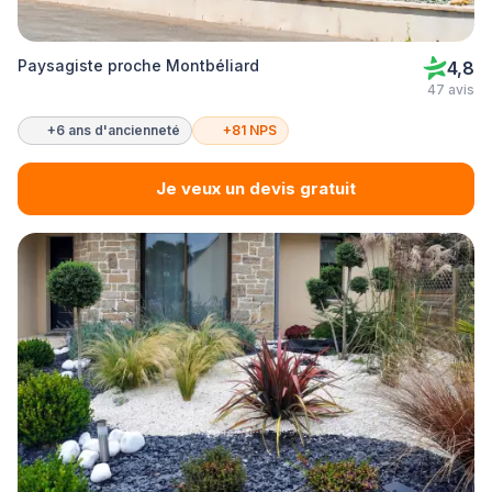
Paysagiste proche Montbéliard
4,8
47 avis
+6 ans d'ancienneté
+81 NPS
Je veux un devis gratuit