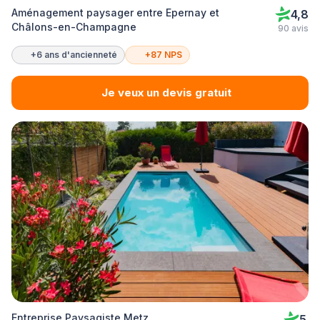
Aménagement paysager entre Epernay et
4,8
Châlons-en-Champagne
90 avis
+6 ans d'ancienneté
+87 NPS
Je veux un devis gratuit
Entreprise Paysagiste Metz
5