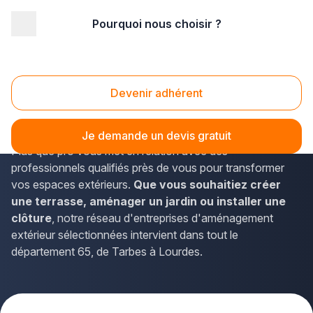
Pourquoi nous choisir ?
Accueil
/
Aménagement extérieur
/
Midi-Pyrénées
/
Hautes-Pyrénées
Aménagement extérieur Hautes-Pyrénées (65)
Devenir adhérent
Vous envisagez des
travaux d'aménagement
extérieur dans les Hautes-Pyrénées
? La solution
Je demande un devis gratuit
Plus que pro vous met en relation avec des
professionnels qualifiés près de vous pour transformer
vos espaces extérieurs.
Que vous souhaitiez créer
une terrasse, aménager un jardin ou installer une
clôture
, notre réseau d'entreprises d'aménagement
extérieur sélectionnées intervient dans tout le
département 65, de Tarbes à Lourdes.