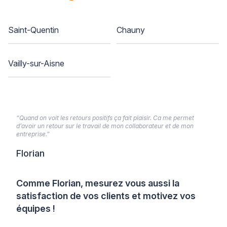
Saint-Quentin
Chauny
Vailly-sur-Aisne
“Quand on voit les retours positifs ça fait plaisir. Ca me permet
d’avoir un retour sur le travail de mon collaborateur et de mon
entreprise.”
Florian
Comme Florian, mesurez vous aussi la
satisfaction de vos clients et motivez vos
équipes !