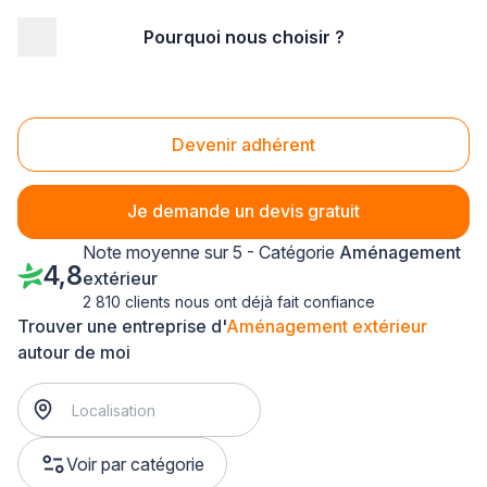
Pourquoi nous choisir ?
Accueil
/
Aménagement extérieur
/
Picardie
/
Aisne
/
Itancourt (02240)
Aménagement extérieur Itancourt (02240)
Devenir adhérent
Je demande un devis gratuit
Note moyenne sur 5 - Catégorie
Aménagement
4,8
extérieur
2 810 clients nous ont déjà fait confiance
Trouver une entreprise d'
Aménagement extérieur
autour de moi
Voir par catégorie