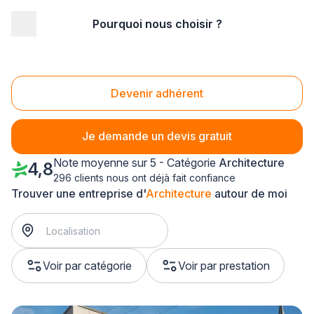
Pourquoi nous choisir ?
Accueil
/
Bâtiment
/
Architecture
/
Champagne-Ardenne
/
Marne
Architecture Marne (51)
Devenir adhérent
Je demande un devis gratuit
Note moyenne sur 5 - Catégorie
Architecture
4,8
296 clients nous ont déjà fait confiance
Trouver une entreprise d'
Architecture
autour de moi
Voir par catégorie
Voir par prestation