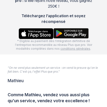
pro :
si elle rejoint notre réseau, vous gagnez
250€ !
Téléchargez l’application et soyez
récompensé
* Eligible au paiement dès l'intégration définitive de
l'entreprise recommandée au réseau Plus que pro. Voir
modalités complètes dans nos
conditions générales
.
“On ne vend plus seulement un service : on vend la preuve qu'on le
fait bien. C'est ça, l'effet Plus que pro.”
Mathieu
Comme Mathieu, vendez vous aussi plus
qu'un service, vendez votre excellence !