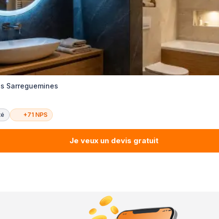
es Sarreguemines
té
+71 NPS
Je veux un devis gratuit