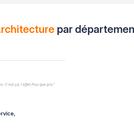
rchitecture
par départemen
. C'est ça, l'effet Plus que pro.”
rvice,