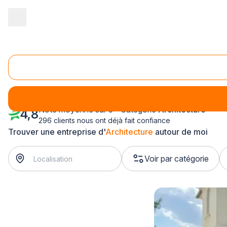
Accueil
/
Bâtiment
/
Architecture
/
Lorraine
Architecture Lorraine
Note moyenne sur 5 - Catégorie
Architecture
4,8
296 clients nous ont déjà fait confiance
Trouver une entreprise d'
Architecture
autour de moi
Voir par catégorie