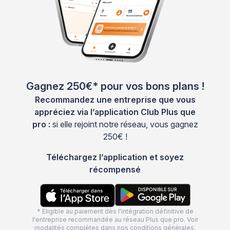
Gagnez 250€* pour vos bons plans !
Recommandez une entreprise que vous
appréciez via l’application Club Plus que
pro :
si elle rejoint notre réseau, vous gagnez
250€ !
Téléchargez l’application et soyez
récompensé
* Eligible au paiement dès l'intégration définitive de
l'entreprise recommandée au réseau Plus que pro. Voir
modalités complètes dans nos
conditions générales
.