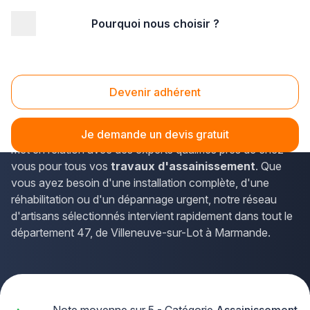
Pourquoi nous choisir ?
Accueil
/
Gros œuvre
/
Assainissement
/
Aquitaine
/
Lot-et-Garonne
Assainissement Lot-et-Garonne (47)
Devenir adhérent
Vous recherchez un professionnel de l'
assainissement
dans le Lot-et-Garonne ? La solution Plus que pro vous
Je demande un devis gratuit
met en relation avec des experts qualifiés près de chez
vous pour tous vos
travaux d'assainissement
. Que
vous ayez besoin d'une installation complète, d'une
réhabilitation ou d'un dépannage urgent, notre réseau
d'artisans sélectionnés intervient rapidement dans tout le
département 47, de Villeneuve-sur-Lot à Marmande.