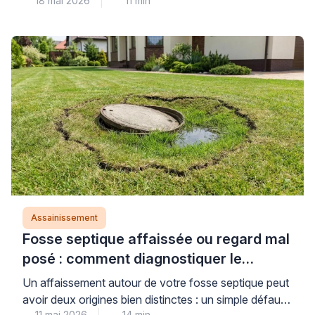
18 mai 2026
11 min
enjeux de préservation de votre patrimoine : pour
votre sérénité, sachez que le cadre légal prévoit des
recours précis et que des solutions techniques
durables existent. Comprendre vos droits selon le
Code civil, identifier les obligations de chacun […]
Assainissement
Fosse septique affaissée ou regard mal
posé : comment diagnostiquer le
problème ?
Un affaissement autour de votre fosse septique peut
avoir deux origines bien distinctes : un simple défaut
11 mai 2026
14 min