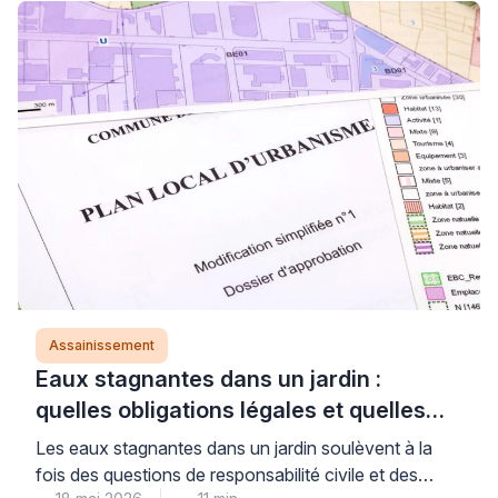
l’installation existante. Cette évaluation technique,
réalisée par un spécialiste qualifié en assainissement,
permet d’identifier avec certitude l’ampleur des
dégradations et d’orienter vers la solution réellement
adaptée à […]
Assainissement
Eaux stagnantes dans un jardin :
quelles obligations légales et quelles
solutions durables ?
Les eaux stagnantes dans un jardin soulèvent à la
fois des questions de responsabilité civile et des