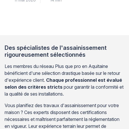
de compactage des remblais après installation,
facilement corrigible, ou une détérioration structurelle
de la cuve nécessitant une intervention plus
conséquente. Identifier rapidement la nature exacte
du problème permet d’agir avec discernement et
d’éviter aussi bien les réparations inadaptées […]
Des spécialistes de l'assainissement
rigoureusement sélectionnés
Les membres du réseau Plus que pro en Aquitaine
bénéficient d'une sélection drastique basée sur le retour
d'expérience client.
Chaque professionnel est évalué
selon des critères stricts
pour garantir la conformité et
la qualité de ses installations.
Vous planifiez des travaux d'assainissement pour votre
maison ? Ces experts disposent des certifications
nécessaires et maîtrisent parfaitement la réglementation
en vigueur. Leur expérience terrain leur permet de