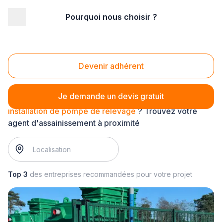
Pourquoi nous choisir ?
Accueil
/
Gros œuvre
/
Assainissement
/
installation de pompe de relevage
Installation de pompe de relevage
Devenir adhérent
Je demande un devis gratuit
installation de pompe de relevage
? Trouvez votre
agent d'assainissement à proximité
Top 3
des entreprises recommandées pour votre projet