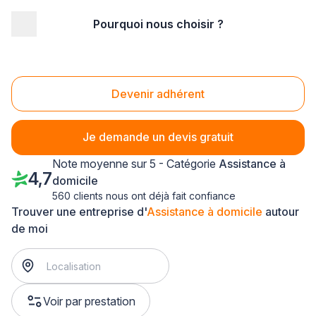
Pourquoi nous choisir ?
Accueil
/
Service à la personne
/
Assistance à domicile
/
Franche-Comté
Assistance à domicile Franche-Comté
Devenir adhérent
Je demande un devis gratuit
Note moyenne sur 5 - Catégorie
Assistance à
4,7
domicile
560 clients nous ont déjà fait confiance
Trouver une entreprise d'
Assistance à domicile
autour
de moi
Voir par prestation