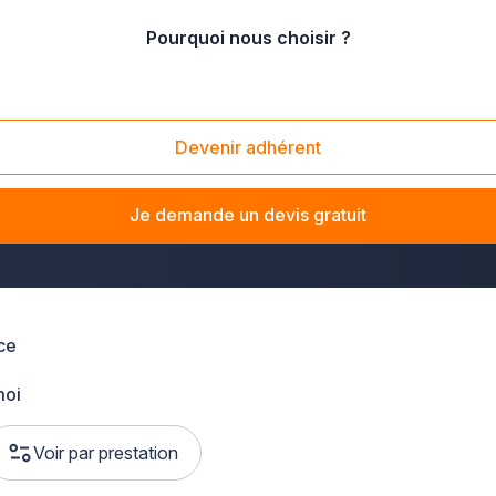
Pourquoi nous choisir ?
mté
/
Doubs
Devenir adhérent
dans le Doubs
? La solution Plus que pro vous met en relati
 vous souhaitiez souscrire une assurance habitation, automobil
Je demande un devis gratuit
ontbéliard en passant par Pontarlier.
ce
moi
Voir par prestation