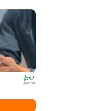
4,7
353 avis