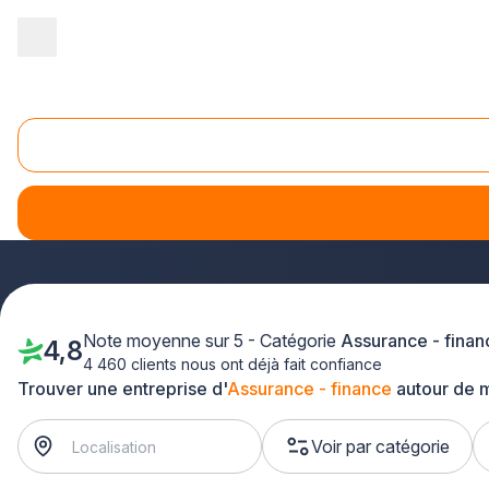
Accueil
/
Juridique - financier
/
Assurance - finance
/
Franche-Co
Assurance Doubs (25)
Vous recherchez une
assurance adaptée à vos besoins 
protéger votre patrimoine, votre famille et vos projets. Que
vous accompagne dans tout le département, de Besançon à M
Note moyenne sur 5 - Catégorie
Assurance - finan
4,8
4 460 clients nous ont déjà fait confiance
Trouver une entreprise d'
Assurance - finance
autour de 
Voir par catégorie