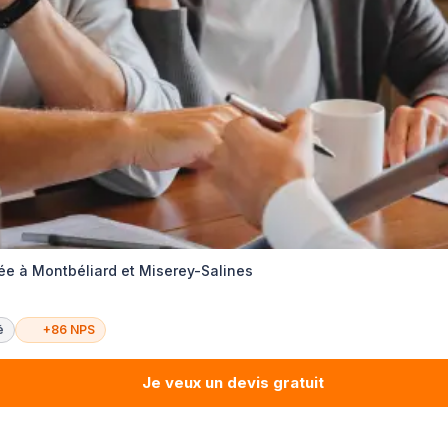
ée à Montbéliard et Miserey-Salines
é
+86 NPS
Je veux un devis gratuit