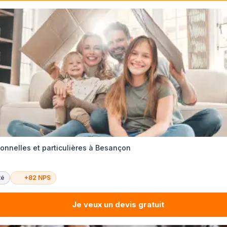
onnelles et particulières à Besançon
té
+82 NPS
Je veux un devis gratuit