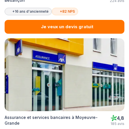
Besançon
224 avis
+16 ans d'ancienneté
+82 NPS
Je veux un devis gratuit
Assurance et services bancaires à Moyeuvre-
4,8
Grande
185 avis