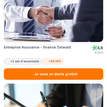
Entreprise Assurance - finance Ostwald
4,8
8 avis
+2 ans d'ancienneté
+88 NPS
Je veux un devis gratuit