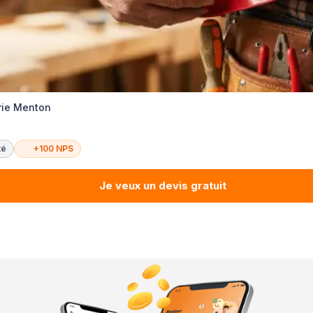
rie Menton
té
+100 NPS
Je veux un devis gratuit