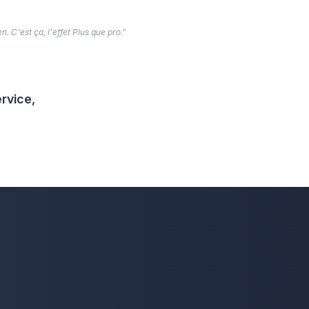
. C'est ça, l'effet Plus que pro.”
rvice,