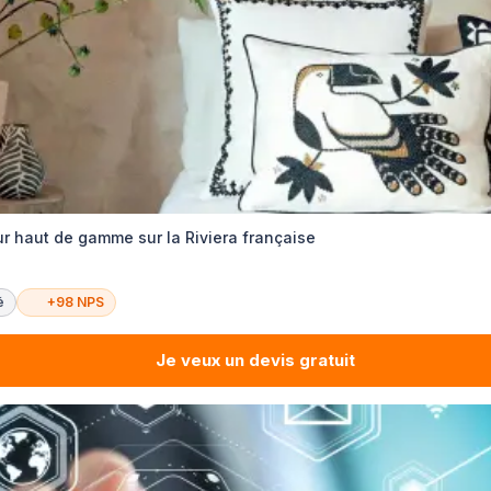
ur haut de gamme sur la Riviera française
é
+98 NPS
Je veux un devis gratuit