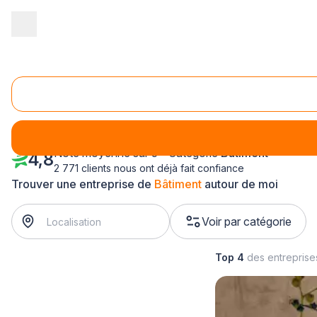
Accueil
/
Bâtiment
/
PACA - Provence Alpes Côte d'Azur
/
Alpes-M
Bâtiment Alpes-Maritimes (06)
Note moyenne sur 5 - Catégorie
Bâtiment
4,8
2 771 clients nous ont déjà fait confiance
Trouver une entreprise de
Bâtiment
autour de moi
Voir par catégorie
Top 4
des entrepris