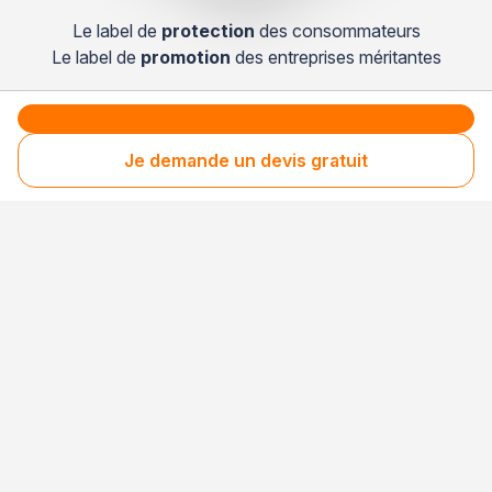
Le label de
protection
des consommateurs
Le label de
promotion
des entreprises méritantes
Professionnel engagé
Je demande un devis gratuit
Années après années, cette entreprise renouvelle
son adhésion et choisit la transparence pour
continuer de mériter votre confiance.
Votre sécurité,
notre engagement
Entreprise rigoureusement sélectionnée
Santé financière vérifiée