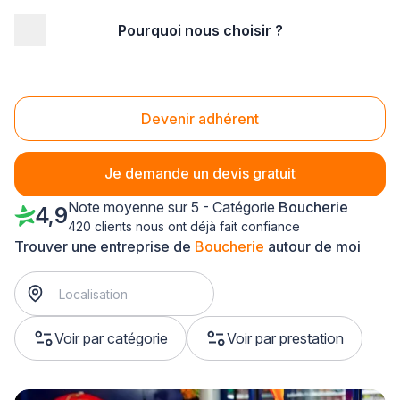
Pourquoi nous choisir ?
Accueil
/
Magasin - commerce
/
Boucherie
/
Alsace
/
Haut-Rhin
Boucherie Haut-Rhin (68)
Devenir adhérent
Je demande un devis gratuit
Note moyenne sur 5 - Catégorie
Boucherie
4,9
420 clients nous ont déjà fait confiance
Trouver une entreprise de
Boucherie
autour de moi
Voir par catégorie
Voir par prestation