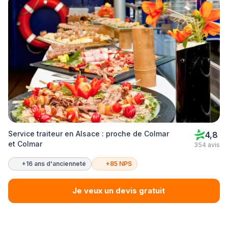
Service traiteur en Alsace : proche de Colmar
4,8
et Colmar
354 avis
+16 ans d'ancienneté
+85 NPS
Je veux un devis gratuit