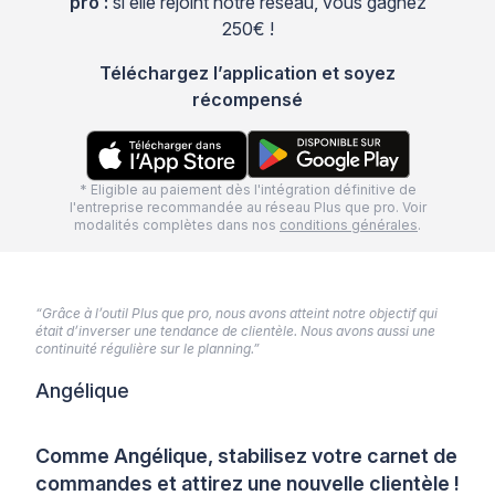
pro :
si elle rejoint notre réseau, vous gagnez
250€ !
Téléchargez l’application et soyez
récompensé
* Eligible au paiement dès l'intégration définitive de
l'entreprise recommandée au réseau Plus que pro. Voir
modalités complètes dans nos
conditions générales
.
“Grâce à l’outil Plus que pro, nous avons atteint notre objectif qui
était d’inverser une tendance de clientèle. Nous avons aussi une
continuité régulière sur le planning.”
Angélique
Comme Angélique, stabilisez votre carnet de
commandes et attirez une nouvelle clientèle !