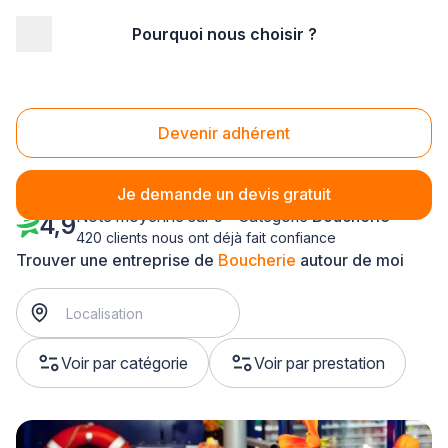
Pourquoi nous choisir ?
Accueil
/
Magasin - commerce
/
Boucherie
/
Alsace
Boucherie Alsace
Devenir adhérent
Je demande un devis gratuit
Note moyenne sur 5 - Catégorie
Boucherie
4,9
420 clients nous ont déjà fait confiance
Trouver une entreprise de
Boucherie
autour de moi
Voir par catégorie
Voir par prestation