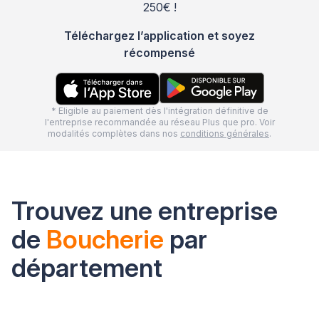
250€ !
Téléchargez l’application et soyez
récompensé
* Eligible au paiement dès l'intégration définitive de
l'entreprise recommandée au réseau Plus que pro. Voir
modalités complètes dans nos
conditions générales
.
Trouvez une entreprise
de
Boucherie
par
département