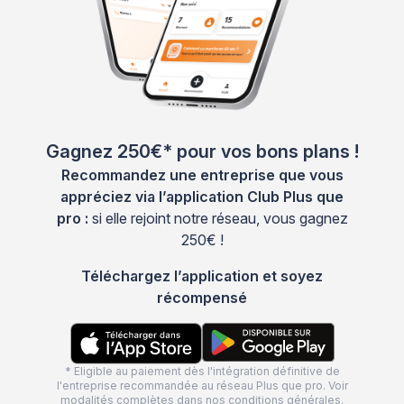
Gagnez 250€* pour vos bons plans !
Recommandez une entreprise que vous
appréciez via l’application Club Plus que
pro :
si elle rejoint notre réseau, vous gagnez
250€ !
Téléchargez l’application et soyez
récompensé
* Eligible au paiement dès l'intégration définitive de
l'entreprise recommandée au réseau Plus que pro. Voir
modalités complètes dans nos
conditions générales
.