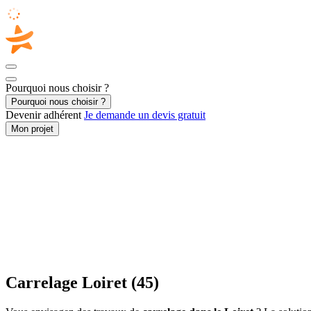
Pourquoi nous choisir ?
Pourquoi nous choisir ?
Devenir adhérent
Je demande un devis gratuit
Mon projet
Accueil
/
Second œuvre
/
Carrelage
/
Centre
/
Loiret
Carrelage Loiret (45)