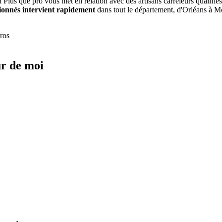
 Plus que pro vous met en relation avec des artisans carreleurs qualifié
tionnés intervient rapidement
dans tout le département, d'Orléans à Mo
ros
r de moi