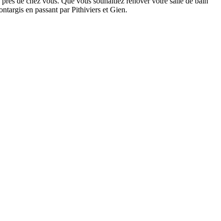
s près de chez vous. Que vous souhaitiez rénover votre salle de bain
ntargis en passant par Pithiviers et Gien.