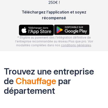
250€ !
Téléchargez l’application et soyez
récompensé
* Eligible au paiement dès l'intégration définitive de
l'entreprise recommandée au réseau Plus que pro. Voir
modalités complètes dans nos
conditions générales
.
Trouvez une entreprise
de
Chauffage
par
département