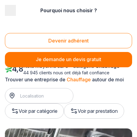
Pourquoi nous choisir ?
Accueil
/
Second œuvre
/
Chauffage
/
Centre
/
Loiret
Chauffage Loiret (45)
Devenir adhérent
Je demande un devis gratuit
Note moyenne sur 5 - Catégorie
Chauffage
4,8
44 945 clients nous ont déjà fait confiance
Trouver une entreprise de
Chauffage
autour de moi
Voir par catégorie
Voir par prestation