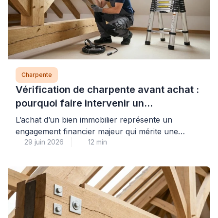
Charpente
Vérification de charpente avant achat :
pourquoi faire intervenir un
professionnel est indispensable
L’achat d’un bien immobilier représente un
engagement financier majeur qui mérite une
29 juin 2026
12 min
vigilance particulière sur l’état de la charpente,
élément structurel souvent inaccessible lors des
visites classiques. Pour votre sérénité, faire
intervenir un professionnel qualifié avant la
signature définitive constitue la meilleure
protection contre les vices cachés structurels,
même lorsque les combles sont aménagés. Cette