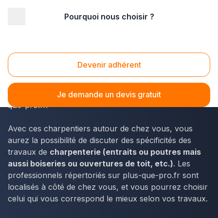
Pourquoi nous choisir ?
Accueil
/
Gros œuvre
/
Charpente
/
Départements d'outre mer
/
Martinique
/
Sainte-Anne (97227)
Charpente Sainte-Anne (97227)
Devenir adhérent
En Guadeloupe, les informations de contact des
charpentiers disponibles à Sainte-Anne sont sur plus-
Je demande un devis gratuit
que-pro.fr.
Avec ces charpentiers autour de chez vous, vous
aurez la possibilité de discuter des spécificités des
travaux de
charpenterie (entraits ou poutres mais
aussi boiseries ou ouvertures de toit, etc.)
. Les
professionnels répertoriés sur plus-que-pro.fr sont
localisés à côté de chez vous, et vous pourrez choisir
celui qui vous correspond le mieux selon vos travaux.