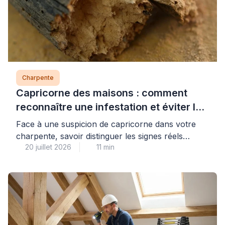
Charpente
Capricorne des maisons : comment
reconnaître une infestation et éviter les
arnaques
Face à une suspicion de capricorne dans votre
charpente, savoir distinguer les signes réels
20 juillet 2026
11 min
d’infestation des diagnostics alarmistes vous
protège à la fois contre les dégâts structurels et
les pratiques commerciales abusives. Ce petit
coléoptère xylophage, dont les larves se
développent pendant plusieurs années dans les
bois résineux, nécessite une identification précise
avant d’envisager tout […]