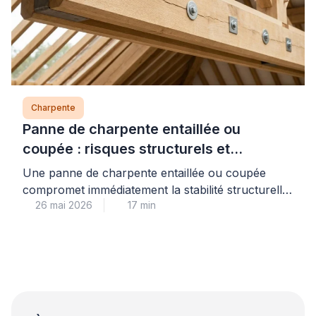
[…]
Charpente
Panne de charpente entaillée ou
coupée : risques structurels et
solutions de renfort (moisage,
Une panne de charpente entaillée ou coupée
remplacement)
compromet immédiatement la stabilité structurelle
26 mai 2026
17 min
de votre toiture : face à ce risque réel, seul un
renforcement technique adapté (moisage
correctement dimensionné ou remplacement)
garantit la sécurité durable de votre habitation.
Les particuliers confrontés à cette situation
redoutent souvent un effondrement ou sous-
estiment la gravité d’une intervention maladroite