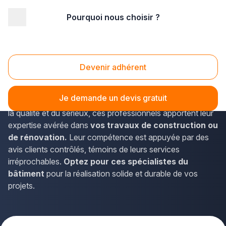
Pourquoi nous choisir ?
Accueil
/
Gros œuvre
Gros Oeuvre
Devenir adhérent
Faites connaissance avec des adhérents Plus que pro
issus des
meilleurs corps de métier du gros œuvre et
Je demande un devis gratuit
de la maçonnerie
, à proximité de chez vous. Garants de
la qualité et du sérieux, ces professionnels apportent leur
expertise avérée dans
vos travaux de construction ou
de rénovation.
Leur compétence est appuyée par des
avis clients contrôlés, témoins de leurs services
irréprochables.
Optez pour ces spécialistes du
bâtiment
pour la réalisation solide et durable de vos
projets.