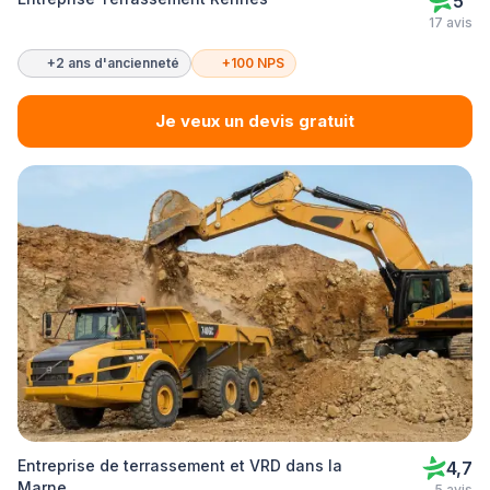
5
17 avis
+2 ans d'ancienneté
+100 NPS
Je veux un devis gratuit
Entreprise de terrassement et VRD dans la
4,7
Marne
5 avis