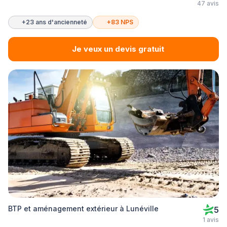
47 avis
+23 ans d'ancienneté
+83 NPS
Je veux un devis gratuit
BTP et aménagement extérieur à Lunéville
5
1 avis