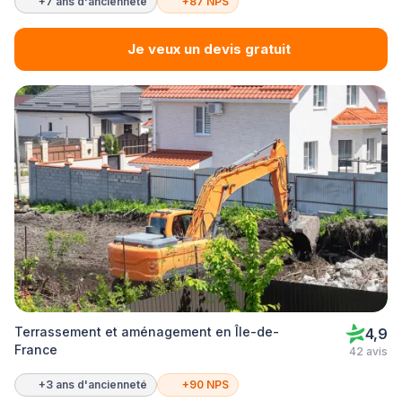
+7 ans d'ancienneté
+87 NPS
Je veux un devis gratuit
Terrassement et aménagement en Île-de-
4,9
France
42 avis
+3 ans d'ancienneté
+90 NPS