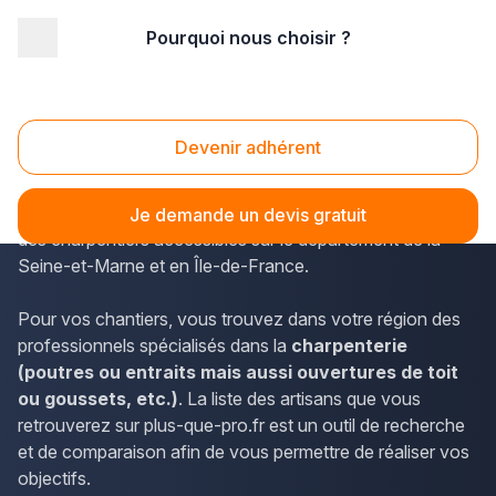
Pourquoi nous choisir ?
Accueil
/
Gros œuvre
/
Charpente
/
Ile-de-France
/
Seine-et-Marne
/
Fontainebleau (77300)
Charpente Fontainebleau (77300)
Devenir adhérent
Les résidents de Fontainebleau peuvent simplement
consulter plus-que-pro.fr pour accéder aux coordonnées
Je demande un devis gratuit
des charpentiers accessibles sur le département de la
Seine-et-Marne et en Île-de-France.
Pour vos chantiers, vous trouvez dans votre région des
professionnels spécialisés dans la
charpenterie
(poutres ou entraits mais aussi ouvertures de toit
ou goussets, etc.)
. La liste des artisans que vous
retrouverez sur plus-que-pro.fr est un outil de recherche
et de comparaison afin de vous permettre de réaliser vos
objectifs.