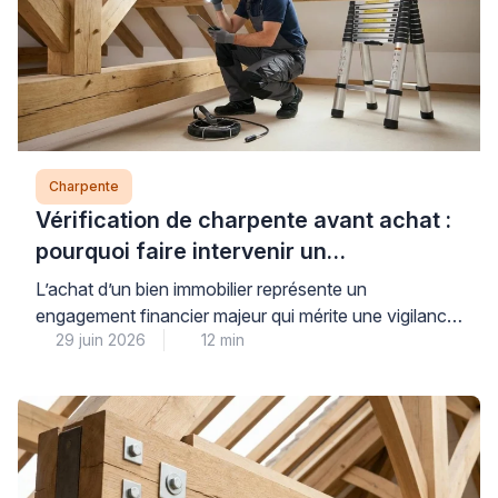
Charpente
Vérification de charpente avant achat :
pourquoi faire intervenir un
professionnel est indispensable
L’achat d’un bien immobilier représente un
engagement financier majeur qui mérite une vigilance
29 juin 2026
12 min
particulière sur l’état de la charpente, élément
structurel souvent inaccessible lors des visites
classiques. Pour votre sérénité, faire intervenir un
professionnel qualifié avant la signature définitive
constitue la meilleure protection contre les vices
cachés structurels, même lorsque les combles sont