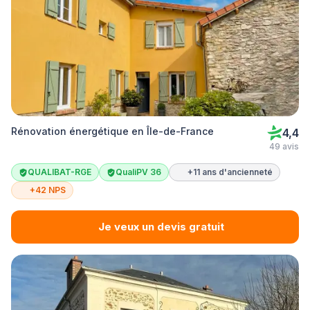
Rénovation énergétique en Île-de-France
4,4
49 avis
QUALIBAT-RGE
QualiPV 36
+11 ans d'ancienneté
+42 NPS
Je veux un devis gratuit