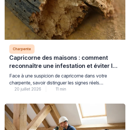
Charpente
Capricorne des maisons : comment
reconnaître une infestation et éviter les
arnaques
Face à une suspicion de capricorne dans votre
charpente, savoir distinguer les signes réels
20 juillet 2026
11 min
d’infestation des diagnostics alarmistes vous protège
à la fois contre les dégâts structurels et les pratiques
commerciales abusives. Ce petit coléoptère
xylophage, dont les larves se développent pendant
plusieurs années dans les bois résineux, nécessite
une identification précise avant d’envisager tout […]