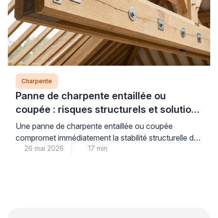
aménagés. Cette […]
Charpente
Panne de charpente entaillée ou
coupée : risques structurels et solutions
de renfort (moisage, remplacement)
Une panne de charpente entaillée ou coupée
compromet immédiatement la stabilité structurelle de
26 mai 2026
17 min
votre toiture : face à ce risque réel, seul un
renforcement technique adapté (moisage
correctement dimensionné ou remplacement)
garantit la sécurité durable de votre habitation. Les
particuliers confrontés à cette situation redoutent
souvent un effondrement ou sous-estiment la gravité