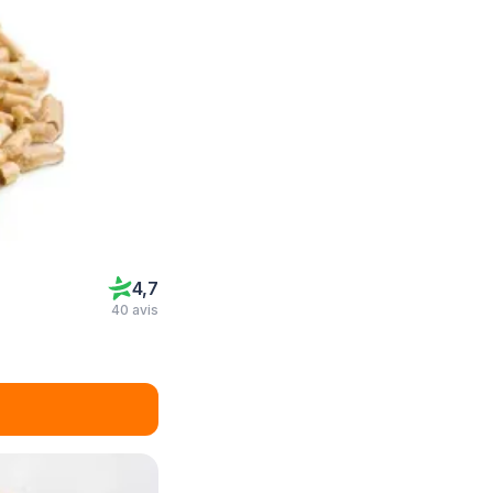
4,7
40 avis