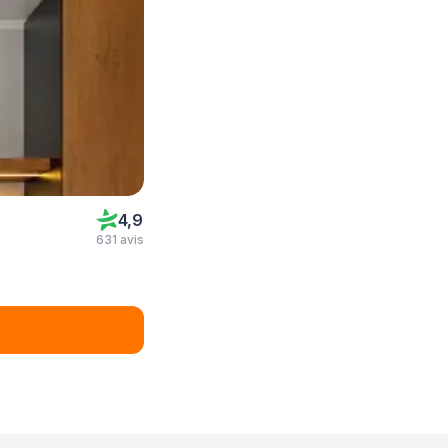
4,9
631 avis