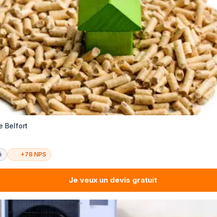
 Belfort
é
+78 NPS
Je veux un devis gratuit