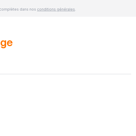
és complètes dans nos
conditions générales
.
age