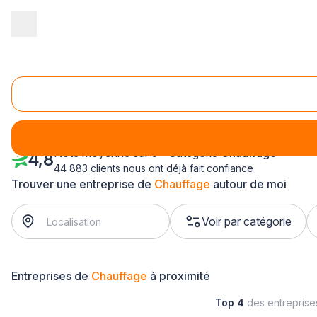
Accueil
/
Second œuvre
/
Chauffage
/
Alsace
/
Haut-Rhin
/
Mul
Chauffage Mulhouse (68200)
Note moyenne sur 5 - Catégorie
Chauffage
4,8
44 883 clients nous ont déjà fait confiance
Trouver une entreprise de
Chauffage
autour de moi
Voir par catégorie
Entreprises de
Chauffage
à proximité
Top 4
des entrepris