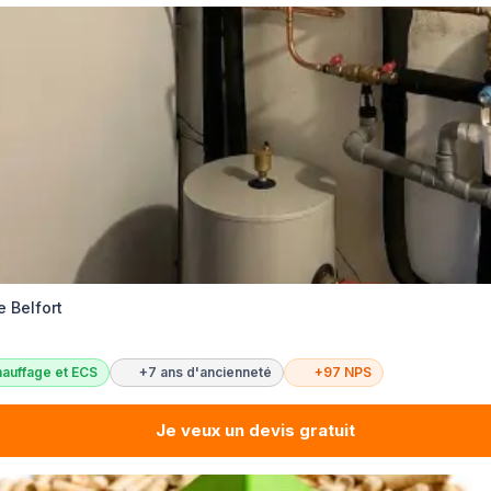
 Belfort
auffage et ECS
+7 ans d'ancienneté
+97 NPS
Je veux un devis gratuit