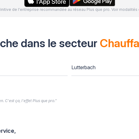
définitive de l'entreprise recommandée au réseau Plus que pro. Voir modalit
oche dans le secteur
Chauff
Lutterbach
. C'est ça, l'effet Plus que pro.”
rvice,