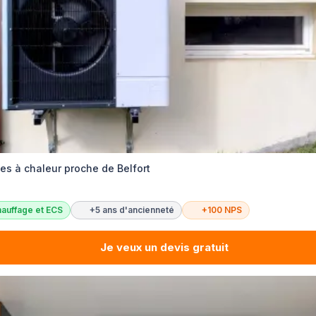
es à chaleur proche de Belfort
auffage et ECS
+5 ans d'ancienneté
+100 NPS
Je veux un devis gratuit