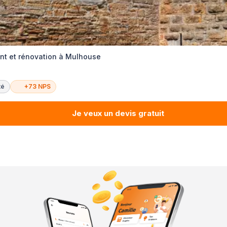
ent et rénovation à Mulhouse
té
+73 NPS
Je veux un devis gratuit