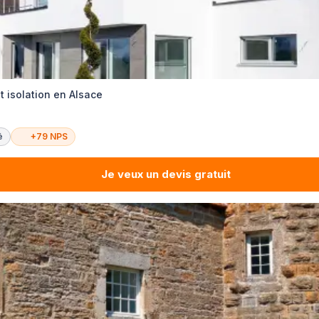
 isolation en Alsace
é
+79 NPS
Je veux un devis gratuit