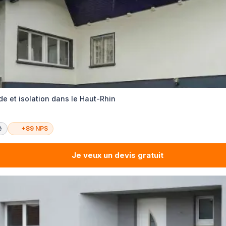
e et isolation dans le Haut-Rhin
é
+89 NPS
Je veux un devis gratuit