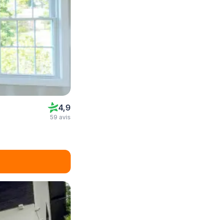
4,9
59 avis