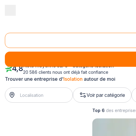
Accueil
/
Second œuvre
/
Isolation
/
Alsace
/
Haut-Rhin
/
Mulho
Isolation Mulhouse (68200)
Note moyenne sur 5 - Catégorie
Isolation
4,8
20 586 clients nous ont déjà fait confiance
Trouver une entreprise d'
Isolation
autour de moi
Voir par catégorie
Top 6
des entrepris