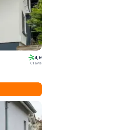
4,9
61 avis