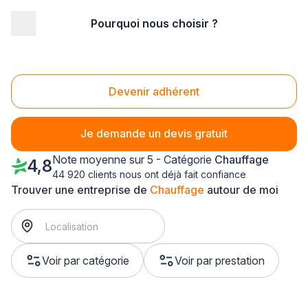
Pourquoi nous choisir ?
Accueil
/
Second œuvre
/
Chauffage
/
Lorraine
/
Moselle
/
Yutz (57970)
Chauffage Yutz (57970)
Devenir adhérent
Je demande un devis gratuit
Note moyenne sur 5 - Catégorie
Chauffage
4,8
44 920 clients nous ont déjà fait confiance
Trouver une entreprise de
Chauffage
autour de moi
Voir par catégorie
Voir par prestation