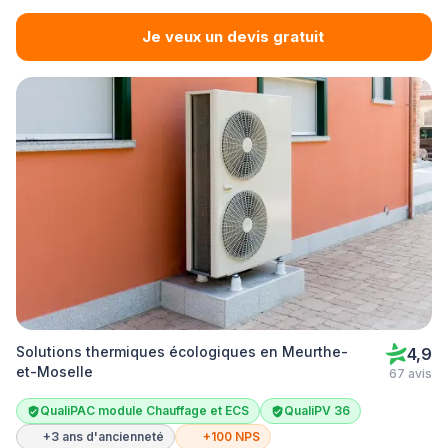
Je veux un devis gratuit
Solutions thermiques écologiques en Meurthe-
4,9
et-Moselle
67 avis
QualiPAC module Chauffage et ECS
QualiPV 36
+3 ans d'ancienneté
+100 NPS