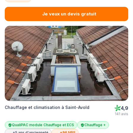
Je veux un devis gratuit
Chauffage et climatisation à Saint-Avold
4,9
141 avis
QualiPAC module Chauffage et ECS
Chauffage +
+5 ans d'ancienneté
+96 NPS