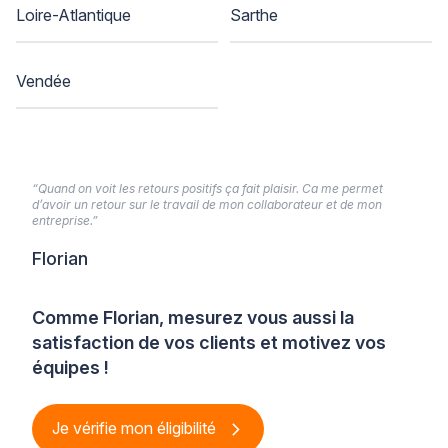
Loire-Atlantique
Sarthe
Vendée
“Quand on voit les retours positifs ça fait plaisir. Ca me permet
d’avoir un retour sur le travail de mon collaborateur et de mon
entreprise.”
Florian
Comme Florian, mesurez vous aussi la
satisfaction de vos clients et motivez vos
équipes !
Je vérifie mon éligibilité