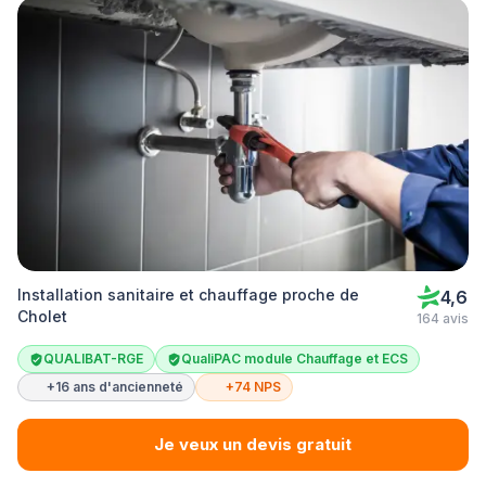
Installation sanitaire et chauffage proche de
4,6
Cholet
164 avis
QUALIBAT-RGE
QualiPAC module Chauffage et ECS
+16 ans d'ancienneté
+74 NPS
Je veux un devis gratuit