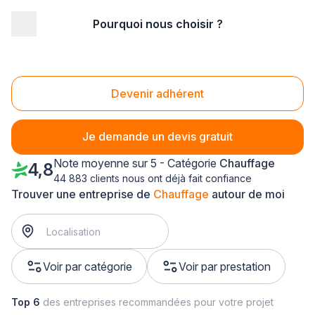
Pourquoi nous choisir ?
Accueil
/
Second œuvre
/
Chauffage
/
Pays-de-la-Loire
/
Maine-et-Loire
Chauffage Maine-et-Loire (49)
Devenir adhérent
Je demande un devis gratuit
Note moyenne sur 5 - Catégorie
Chauffage
4,8
44 883 clients nous ont déjà fait confiance
Trouver une entreprise de
Chauffage
autour de moi
Voir par catégorie
Voir par prestation
Top 6
des entreprises recommandées pour votre projet