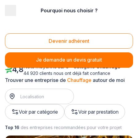
Pourquoi nous choisir ?
Accueil
/
Second œuvre
/
Chauffage
/
Pays-de-la-Loire
Chauffage Pays-de-la-Loire
Devenir adhérent
Je demande un devis gratuit
Note moyenne sur 5 - Catégorie
Chauffage
4,8
44 920 clients nous ont déjà fait confiance
Trouver une entreprise de
Chauffage
autour de moi
Voir par catégorie
Voir par prestation
Top 16
des entreprises recommandées pour votre projet