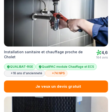
Installation sanitaire et chauffage proche de
4,6
Cholet
164 avis
QUALIBAT-RGE
QualiPAC module Chauffage et ECS
+16 ans d'ancienneté
+74 NPS
Je veux un devis gratuit