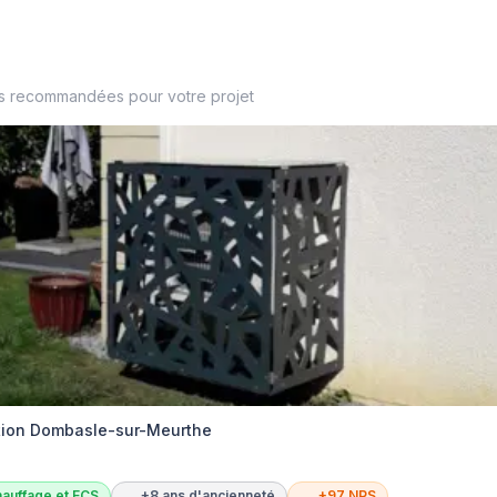
es recommandées pour votre projet
ation Dombasle-sur-Meurthe
auffage et ECS
+8 ans d'ancienneté
+97 NPS