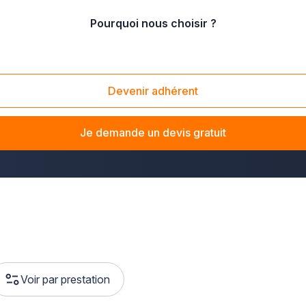
Pourquoi nous choisir ?
oselle
/
Lunéville (54300)
Devenir adhérent
éville ? La solution Plus que pro vous met en relation avec de
e vous souhaitiez équiper votre logement ou votre local profess
Je demande un devis gratuit
Voir par prestation