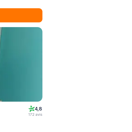
4,8
172 avis