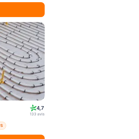
4,7
133 avis
PS