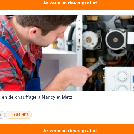
Je veux un devis gratuit
ien de chauffage à Nancy et Metz
té
+65 NPS
Je veux un devis gratuit