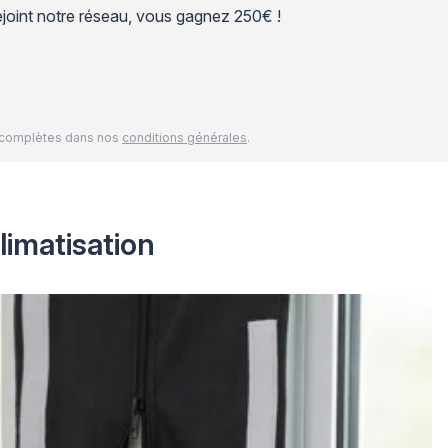
 rejoint notre réseau, vous gagnez 250€ !
és complètes dans nos
conditions générales
.
limatisation