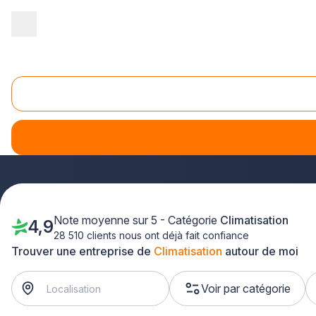
Accueil
/
Second œuvre
/
Climatisation
/
Lorraine
/
Meurthe-et-M
Climatisation Lunéville (54300)
Vous recherchez un professionnel de la
climatisation
à Lun
vous pour tous vos projets d'installation et d'entretien. Qu
tout le département de Meurthe-et-Moselle.
Note moyenne sur 5 - Catégorie
Climatisation
4,9
28 510 clients nous ont déjà fait confiance
Trouver une entreprise de
Climatisation
autour de moi
Voir par catégorie