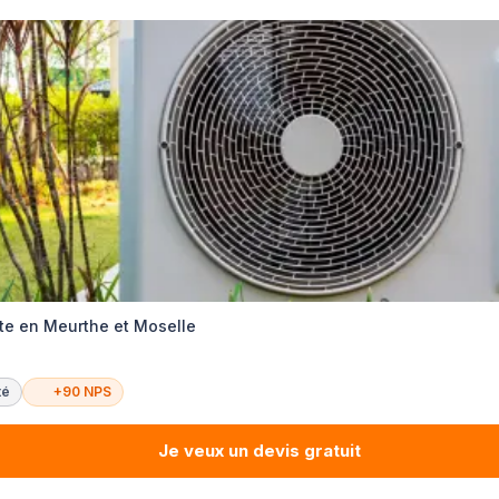
te en Meurthe et Moselle
té
+90 NPS
Je veux un devis gratuit