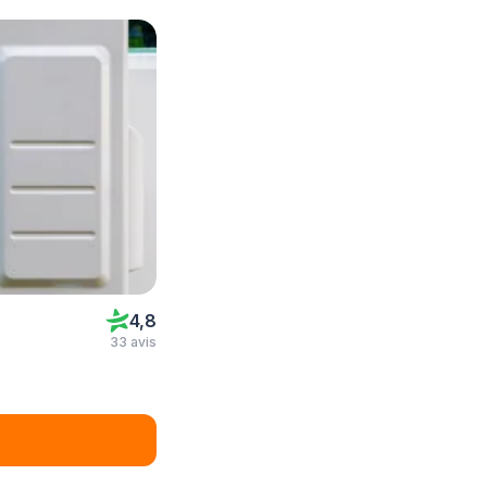
4,8
33 avis