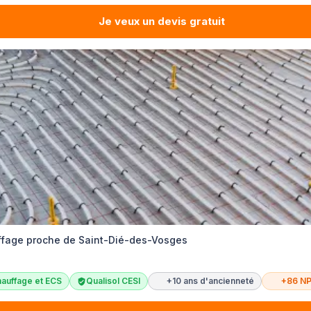
Je veux un devis gratuit
uffage proche de Saint-Dié-des-Vosges
auffage et ECS
Qualisol CESI
+10 ans d'ancienneté
+86 N