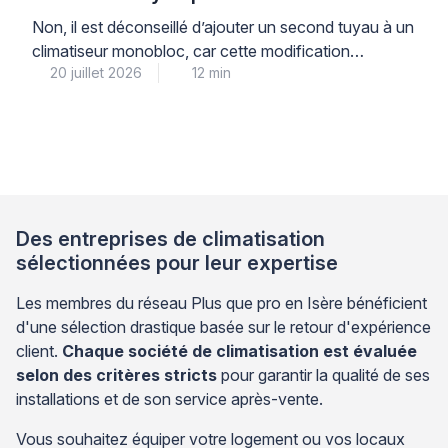
performances ?
Non, il est déconseillé d’ajouter un second tuyau à un
climatiseur monobloc, car cette modification
20 juillet 2026
12 min
artisanale compromet la garantie constructeur et
présente des risques techniques sans garantir
d’amélioration réelle des performances. Les
climatiseurs monoblocs fonctionnent sur un principe
de dépression naturelle qui limite intrinsèquement leur
rendement énergétique, et toute intervention non
professionnelle sur leur structure […]
Des entreprises de climatisation
sélectionnées pour leur expertise
Les membres du réseau Plus que pro en Isère bénéficient
d'une sélection drastique basée sur le retour d'expérience
client.
Chaque société de climatisation est évaluée
selon des critères stricts
pour garantir la qualité de ses
installations et de son service après-vente.
Vous souhaitez équiper votre logement ou vos locaux