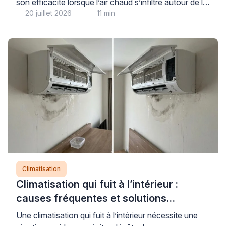
son efficacité lorsque l’air chaud s’infiltre autour de la
20 juillet 2026
11 min
gaine d’évacuation : cette déperdition peut diviser par
deux la performance de refroidissement et
augmenter sensiblement la consommation électrique.
Pour retrouver confort thermique et maîtrise
énergétique, la solution repose sur un calfeutrement
adapté de l’ouverture et une optimisation […]
Climatisation
Climatisation qui fuit à l’intérieur :
causes fréquentes et solutions
professionnelles
Une climatisation qui fuit à l’intérieur nécessite une