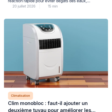
réaction rapide pour éviter dégâts des eaux,
20 juillet 2026
15 min
moisissures et aggravation de la panne : dans la
majorité des cas, l’origine se situe au niveau du
système d’évacuation des condensats (bac saturé,
tuyau obstrué ou mal positionné) ou, plus rarement,
d’un défaut technique sur le circuit frigorifique.
Comprendre […]
Climatisation
Clim monobloc : faut-il ajouter un
deuxième tuyau pour améliorer les