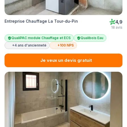
Entreprise Chauffage La Tour-du-Pin
4,9
18 avis
QualiPAC module Chauffage et ECS
Qualibois Eau
+4 ans d'ancienneté
+100 NPS
Je veux un devis gratuit