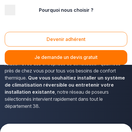
Pourquoi nous choisir ?
Accueil
/
Second œuvre
/
Climatisation
/
Rhône-Alpes
/
Isère
Climatisation Isère (38)
Devenir adhérent
Vous recherchez un
professionnel de la climatisation
dans l'Isère ? La solution Plus que pro vous met en
Je demande un devis gratuit
relation avec des entreprises de climatisation qualifiées
près de chez vous pour tous vos besoins de confort
thermique.
Que vous souhaitiez installer un système
de climatisation réversible ou entretenir votre
installation existante
, notre réseau de poseurs
sélectionnés intervient rapidement dans tout le
département 38.