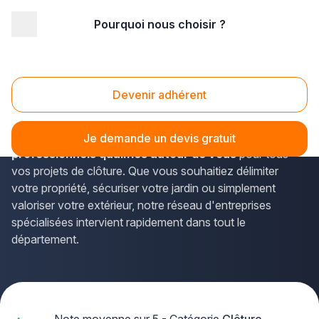
Pourquoi nous choisir ?
Accueil
/
Aménagement extérieur
/
Clôture
/
Languedoc-Roussillon
/
Gard
Cloture Gard (30)
Devenir adhérent
Vous envisagez l'installation d'une clôture dans le Gard ?
La solution Plus que pro vous met en relation avec
des
Je demande un devis gratuit
professionnels qualifiés autour de vous
pour tous
vos projets de clôture. Que vous souhaitiez délimiter
votre propriété, sécuriser votre jardin ou simplement
valoriser votre extérieur, notre réseau d'entreprises
spécialisées intervient rapidement dans tout le
département.