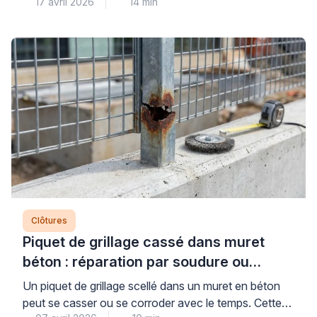
17 avril 2026
14 min
pour sécuriser votre terrain. Cette situation se
présente fréquemment lorsqu’un animal domestique
doit être protégé. Toutefois, le bail de location
impose généralement une remise en état des lieux en
fin de contrat. Les solutions de clôture sans béton
offrent alors une réponse […]
Clôtures
Piquet de grillage cassé dans muret
béton : réparation par soudure ou
remplacement ?
Un piquet de grillage scellé dans un muret en béton
peut se casser ou se corroder avec le temps. Cette