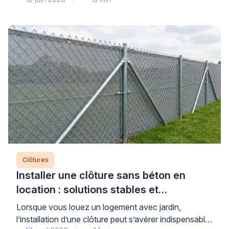
que des solutions techniques durables existent pour
remettre en état votre installation sans
nécessairement tout remplacer. La clé d’une
réparation réussie repose sur un diagnostic précis
des dégâts réels – poteau descellé, grillage déformé,
alignement compromis – permettant d’identifier la […]
Clôtures
Installer une clôture sans béton en
location : solutions stables et
démontables
Lorsque vous louez un logement avec jardin,
l’installation d’une clôture peut s’avérer indispensable