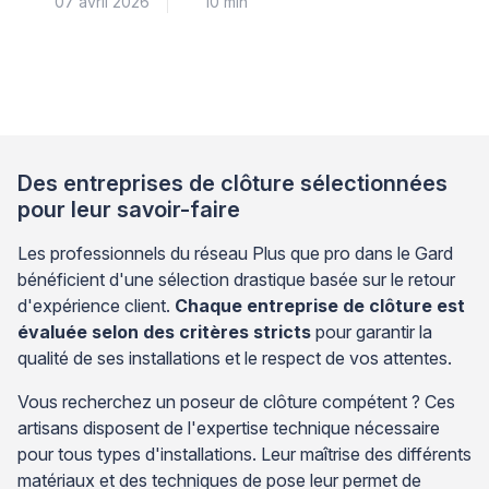
07 avril 2026
10 min
situation soulève une question technique importante
pour la solidité de votre clôture. La réparation par
soudure représente une solution séduisante pour
éviter de démolir le muret. Cependant, cette
technique nécessite des conditions précises pour
garantir […]
Des entreprises de clôture sélectionnées
pour leur savoir-faire
Les professionnels du réseau Plus que pro dans le Gard
bénéficient d'une sélection drastique basée sur le retour
d'expérience client.
Chaque entreprise de clôture est
évaluée selon des critères stricts
pour garantir la
qualité de ses installations et le respect de vos attentes.
Vous recherchez un poseur de clôture compétent ? Ces
artisans disposent de l'expertise technique nécessaire
pour tous types d'installations. Leur maîtrise des différents
matériaux et des techniques de pose leur permet de