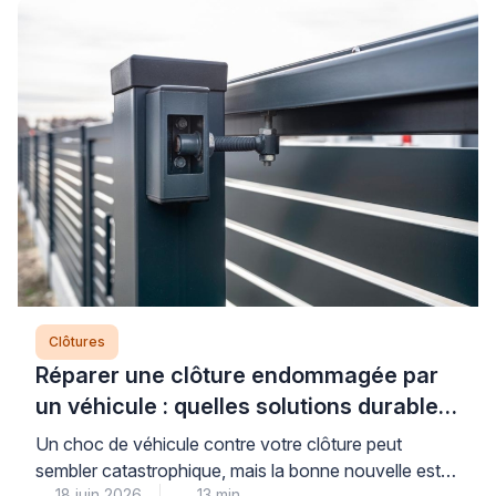
Clôtures
Réparer une clôture endommagée par
un véhicule : quelles solutions durables
?
Un choc de véhicule contre votre clôture peut
sembler catastrophique, mais la bonne nouvelle est
18 juin 2026
13 min