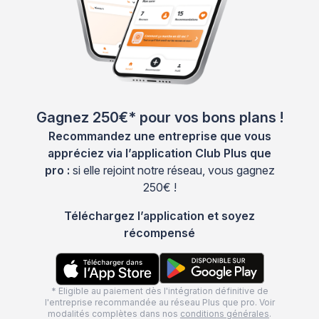
Gagnez 250€* pour vos bons plans !
Recommandez une entreprise que vous
appréciez via l’application Club Plus que
pro :
si elle rejoint notre réseau, vous gagnez
250€ !
Téléchargez l’application et soyez
récompensé
* Eligible au paiement dès l'intégration définitive de
l'entreprise recommandée au réseau Plus que pro. Voir
modalités complètes dans nos
conditions générales
.