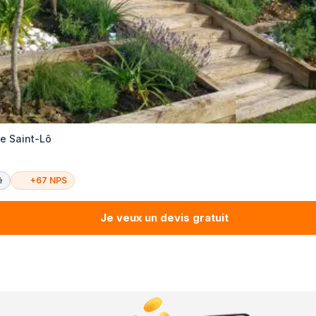
te Saint-Lô
é
+67 NPS
Je veux un devis gratuit