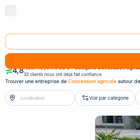
Accueil
/
Magasin - commerce
/
Concession agricole
/
Basse Nor
Concession agricole Manche (50)
Note moyenne sur 5 - Catégorie
Concession agric
4,8
32 clients nous ont déjà fait confiance
Trouver une entreprise de
Concession agricole
autour de
Voir par catégorie