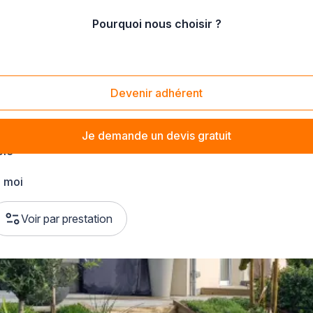
Pourquoi nous choisir ?
mandie
/
Manche
Devenir adhérent
Je demande un devis gratuit
ole
 moi
Voir par prestation