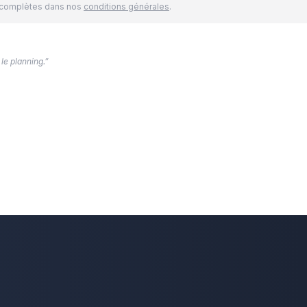
és complètes dans nos
conditions générales
.
 le planning.”