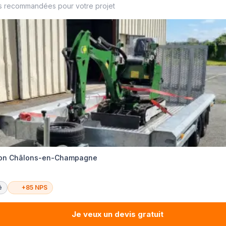
s recommandées pour votre projet
sion Châlons-en-Champagne
é
+85 NPS
Je veux un devis gratuit