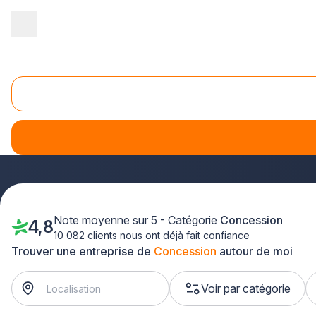
Accueil
/
Automobile
/
Concession
/
Champagne-Ardenne
Concession automobile Champagne-Ardenne
Vous envisagez l'achat d'un véhicule neuf ou d'occasion
confiance
près de chez vous. Que vous recherchiez une cita
Marne pour vous accompagner dans votre projet automobil
Note moyenne sur 5 - Catégorie
Concession
4,8
10 082 clients nous ont déjà fait confiance
Trouver une entreprise de
Concession
autour de moi
Voir par catégorie