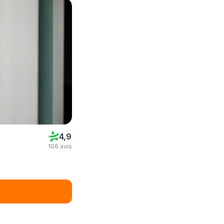
4,9
106 avis