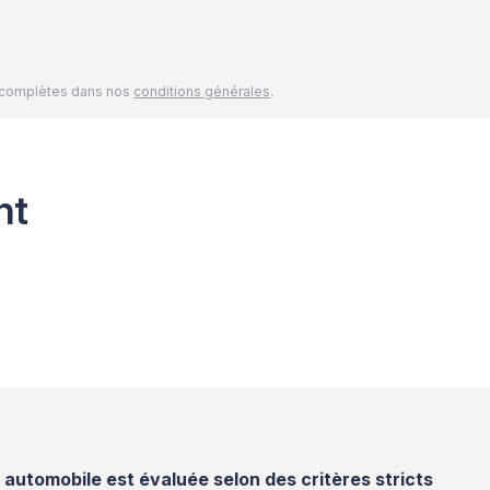
és complètes dans nos
conditions générales
.
nt
utomobile est évaluée selon des critères stricts