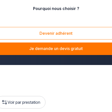
Pourquoi nous choisir ?
Devenir adhérent
 en Champagne-Ardenne ?
La solution Plus que pro vous met
dine, un SUV ou un utilitaire, les professionnels du réseau int
Je demande un devis gratuit
e.
Voir par prestation