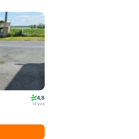
4,8
13 avis