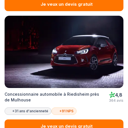
Je veux un devis gratuit
Concessionnaire automobile à Riedisheim près
4,8
de Mulhouse
364 avis
+31 ans d'ancienneté
+91 NPS
Je veux un devis gratuit