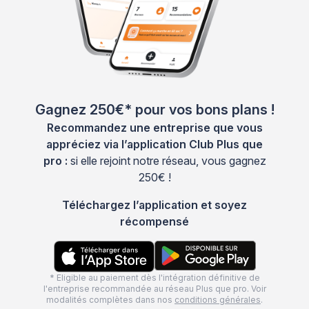
Gagnez 250€* pour vos bons plans !
Recommandez une entreprise que vous
appréciez via l’application Club Plus que
pro :
si elle rejoint notre réseau, vous gagnez
250€ !
Téléchargez l’application et soyez
récompensé
* Eligible au paiement dès l'intégration définitive de
l'entreprise recommandée au réseau Plus que pro. Voir
modalités complètes dans nos
conditions générales
.