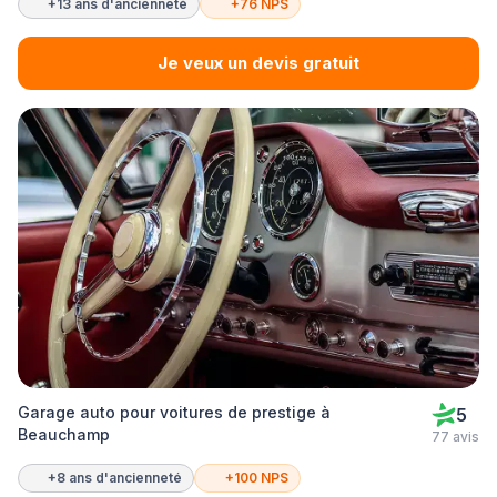
+13 ans d'ancienneté
+76 NPS
Je veux un devis gratuit
Garage auto pour voitures de prestige à
5
Beauchamp
77 avis
+8 ans d'ancienneté
+100 NPS