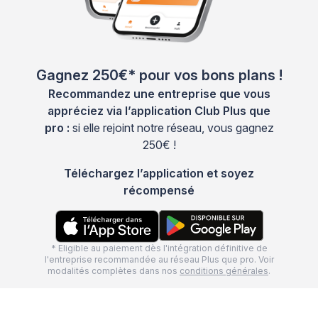
Gagnez 250€* pour vos bons plans !
Recommandez une entreprise que vous
appréciez via l’application Club Plus que
pro :
si elle rejoint notre réseau, vous gagnez
250€ !
Téléchargez l’application et soyez
récompensé
* Eligible au paiement dès l'intégration définitive de
l'entreprise recommandée au réseau Plus que pro. Voir
modalités complètes dans nos
conditions générales
.