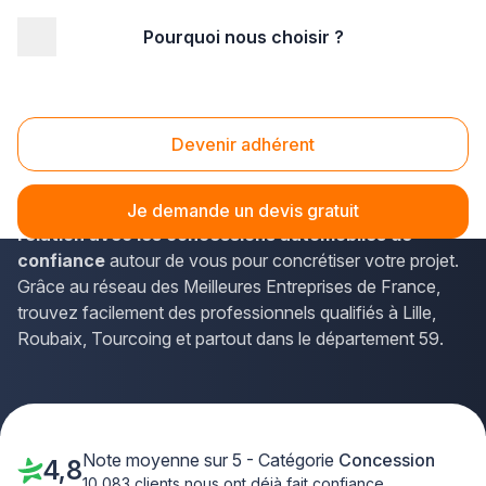
Pourquoi nous choisir ?
Accueil
/
Automobile
/
Concession
/
Nord Pas-de-Calais
/
Nord
Concession automobile Nord (59)
Devenir adhérent
Vous envisagez l'achat d'un véhicule neuf ou d'occasion
dans le Nord ?
La solution Plus que pro vous met en
Je demande un devis gratuit
relation avec les concessions automobiles de
confiance
autour de vous pour concrétiser votre projet.
Grâce au réseau des Meilleures Entreprises de France,
trouvez facilement des professionnels qualifiés à Lille,
Roubaix, Tourcoing et partout dans le département 59.
Note moyenne sur 5 - Catégorie
Concession
4,8
10 083 clients nous ont déjà fait confiance