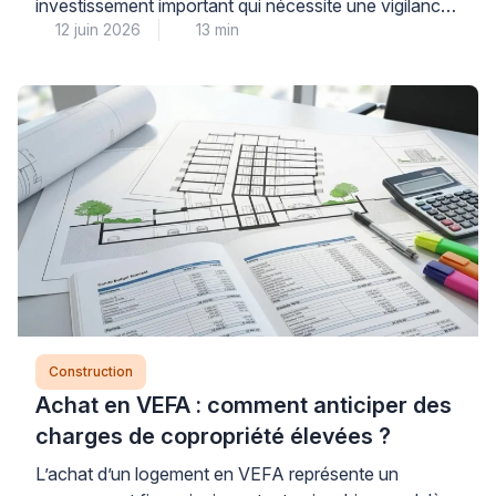
investissement important qui nécessite une vigilance
12 juin 2026
13 min
particulière lors de la signature du compromis de
vente, notamment concernant la clause de purge des
recours des tiers. La réponse est claire : les
professionnels du droit de l’urbanisme déconseillent
fortement de supprimer cette clause protectrice,
même sous la pression du […]
Construction
Achat en VEFA : comment anticiper des
charges de copropriété élevées ?
L’achat d’un logement en VEFA représente un