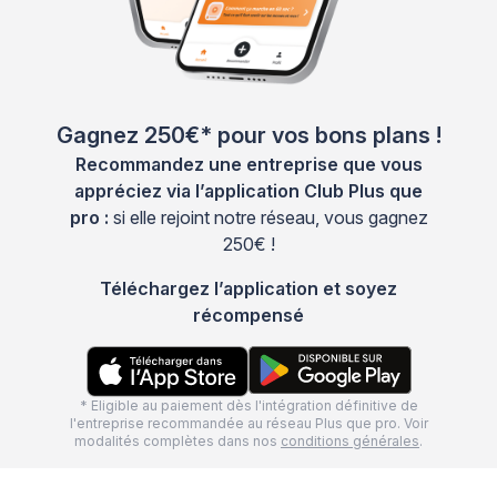
Gagnez 250€* pour vos bons plans !
Recommandez une entreprise que vous
appréciez via l’application Club Plus que
pro :
si elle rejoint notre réseau, vous gagnez
250€ !
Téléchargez l’application et soyez
récompensé
* Eligible au paiement dès l'intégration définitive de
l'entreprise recommandée au réseau Plus que pro. Voir
modalités complètes dans nos
conditions générales
.