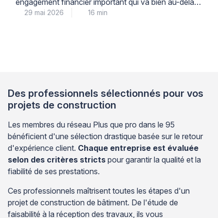
engagement financier important qui va bien au-delà
29 mai 2026
16 min
du seul prix d’acquisition : les charges de copropriété,
souvent sous-estimées, peuvent considérablement
alourdir votre budget mensuel après la livraison. Pour
anticiper sereinement ces dépenses et préserver
votre équilibre financier, l’analyse détaillée du budget
prévisionnel et du règlement de copropriété avant
[…]
Des professionnels sélectionnés pour vos
projets de construction
Les membres du réseau Plus que pro dans le 95
bénéficient d'une sélection drastique basée sur le retour
d'expérience client.
Chaque entreprise est évaluée
selon des critères stricts
pour garantir la qualité et la
fiabilité de ses prestations.
Ces professionnels maîtrisent toutes les étapes d'un
projet de construction de bâtiment. De l'étude de
faisabilité à la réception des travaux, ils vous