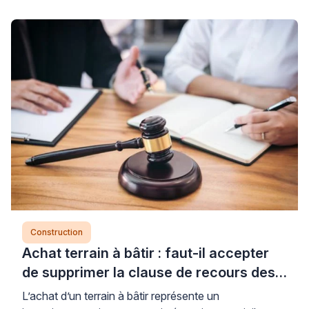
retenues, auxquels s’ajoutent les frais de terrain et
d’aménagement. Cette fourchette large s’explique par
la multitude de paramètres qui influencent
directement votre budget : du choix architectural aux
[…]
Construction
Achat terrain à bâtir : faut-il accepter
de supprimer la clause de recours des
tiers ?
L’achat d’un terrain à bâtir représente un