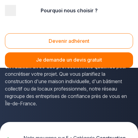
Pourquoi nous choisir ?
Accueil
/
Gros œuvre
/
Construction
/
Ile-de-France
/
Val d'Oise
Construction batiment Val d'Oise (95)
Devenir adhérent
Vous envisagez un projet de construction de bâtiment
dans le Val-d'Oise ?
La solution Plus que pro vous met
Je demande un devis gratuit
en relation avec des professionnels qualifiés
pour
concrétiser votre projet. Que vous planifiez la
construction d'une maison individuelle, d'un bâtiment
collectif ou de locaux professionnels, notre réseau
regroupe des entreprises de confiance près de vous en
Île-de-France.