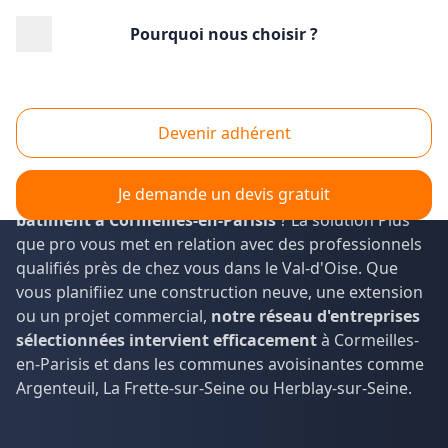
Pourquoi nous choisir ?
Accueil
/
Gros œuvre
/
Construction
/
Ile-de-France
/
Val d'Oise
/
Cormeilles-en-Parisis (95240)
Construction batiment Cormeilles-en-Parisis
Devenir adhérent
(95240)
Je demande un devis gratuit
Vous envisagez un projet de
construction de bâtiment
à Cormeilles-en-Parisis
? La solution Plus que pro vous
met en relation avec des professionnels qualifiés près de
chez vous dans le Val-d'Oise. Que vous planifiiez une
construction neuve, une extension ou un projet
commercial,
notre réseau d'entreprises
sélectionnées intervient efficacement
à Cormeilles-
en-Parisis et dans les communes avoisinantes comme
Argenteuil, La Frette-sur-Seine ou Herblay-sur-Seine.