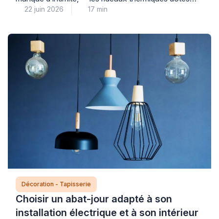
22 juin 2026
17 min
d’une doublure isolante certifiée constituent une
solution accessible et performante** pour améliorer
votre confort au quotidien sans engager de travaux
conséquents. Le choix du bon rideau repose sur des
critères techniques précis – nature du tissu, présence
d’une doublure spécifique, […]
Décoration - Tapisserie
Choisir un abat-jour adapté à son
installation électrique et à son intérieur