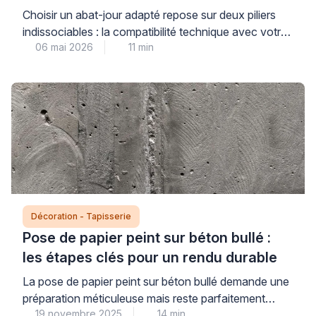
Choisir un abat-jour adapté repose sur deux piliers
indissociables : la compatibilité technique avec votre
06 mai 2026
11 min
installation électrique et l’harmonie esthétique avec
votre intérieur. Cette double exigence garantit à la
fois votre sécurité au quotidien et votre satisfaction
décorative, deux dimensions qui méritent la même
attention pour un résultat à la hauteur de vos
attentes. Les […]
Décoration - Tapisserie
Pose de papier peint sur béton bullé :
les étapes clés pour un rendu durable
La pose de papier peint sur béton bullé demande une
préparation méticuleuse mais reste parfaitement
19 novembre 2025
14 min
réalisable pour transformer durablement votre