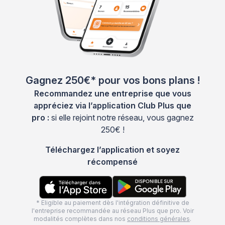
Gagnez 250€* pour vos bons plans !
Recommandez une entreprise que vous
appréciez via l’application Club Plus que
pro :
si elle rejoint notre réseau, vous gagnez
250€ !
Téléchargez l’application et soyez
récompensé
* Eligible au paiement dès l'intégration définitive de
l'entreprise recommandée au réseau Plus que pro. Voir
modalités complètes dans nos
conditions générales
.