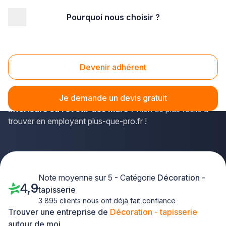
Pourquoi nous choisir ?
Accueil
/
Agencement intérieur
/
Décoration - tapisserie
/
Midi-Pyrénées
/
Hautes-Pyrénées
Décoration - tapisserie Hautes-Pyrénées (65)
Devenir adhérent
Vous cherchez un décorateur qualifié dans les Hautes-
Pyrénées pour
mettre en peinture des murs
Je demande un devis gratuit
intérieurs ou revêtir des murs
? Rien de plus facile à
trouver en employant plus-que-pro.fr !
Note moyenne sur 5 - Catégorie
Décoration -
4,9
tapisserie
3 895 clients nous ont déjà fait confiance
Trouver une entreprise de
Décoration - tapisserie
autour de moi