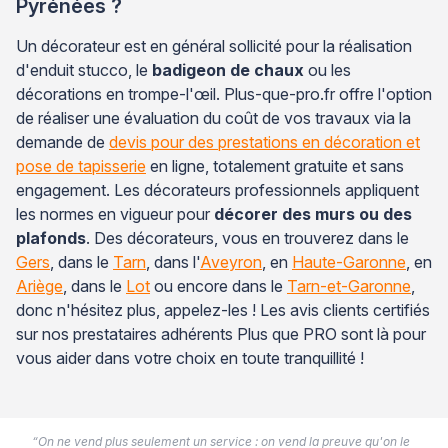
Pyrénées ?
Un décorateur est en général sollicité pour la réalisation
d'enduit stucco, le
badigeon de chaux
ou les
décorations en trompe-l'œil. Plus-que-pro.fr offre l'option
de réaliser une évaluation du coût de vos travaux via la
demande de
devis pour des prestations en décoration et
pose de tapisserie
en ligne, totalement gratuite et sans
engagement. Les décorateurs professionnels appliquent
les normes en vigueur pour
décorer des murs ou des
plafonds
. Des décorateurs, vous en trouverez dans le
Gers
, dans le
Tarn
, dans l'
Aveyron
, en
Haute-Garonne
, en
Ariège
, dans le
Lot
ou encore dans le
Tarn-et-Garonne
,
donc n'hésitez plus, appelez-les ! Les avis clients certifiés
sur nos prestataires adhérents Plus que PRO sont là pour
vous aider dans votre choix en toute tranquillité !
“On ne vend plus seulement un service : on vend la preuve qu'on le