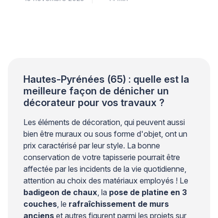
intérieur avec élégance. La nature poreuse et
irrégulière du béton bullé représente un défi technique
que les professionnels du secteur surmontent grâce
à des méthodes éprouvées, garantissant ainsi la
qualité du résultat final et votre […]
Hautes-Pyrénées (65) : quelle est la
meilleure façon de dénicher un
décorateur pour vos travaux ?
Les éléments de décoration, qui peuvent aussi
bien être muraux ou sous forme d'objet, ont un
prix caractérisé par leur style. La bonne
conservation de votre tapisserie pourrait être
affectée par les incidents de la vie quotidienne,
attention au choix des matériaux employés ! Le
badigeon de chaux
, la
pose de platine en 3
couches
, le
rafraîchissement de murs
anciens
et autres figurent parmi les projets sur