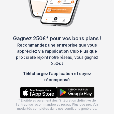
Gagnez 250€* pour vos bons plans !
Recommandez une entreprise que vous
appréciez via l’application Club Plus que
pro :
si elle rejoint notre réseau, vous gagnez
250€ !
Téléchargez l’application et soyez
récompensé
* Eligible au paiement dès l'intégration définitive de
l'entreprise recommandée au réseau Plus que pro. Voir
modalités complètes dans nos
conditions générales
.