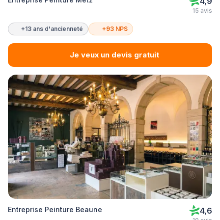
4,9
15 avis
+13 ans d'ancienneté
+93 NPS
Je veux un devis gratuit
Entreprise Peinture Beaune
4,6