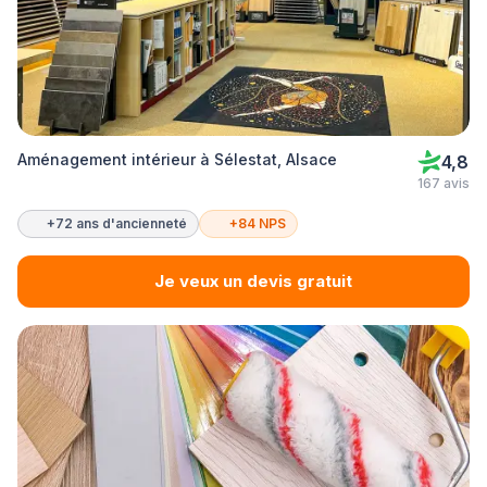
Aménagement intérieur à Sélestat, Alsace
4,8
167 avis
+72 ans d'ancienneté
+84 NPS
Je veux un devis gratuit