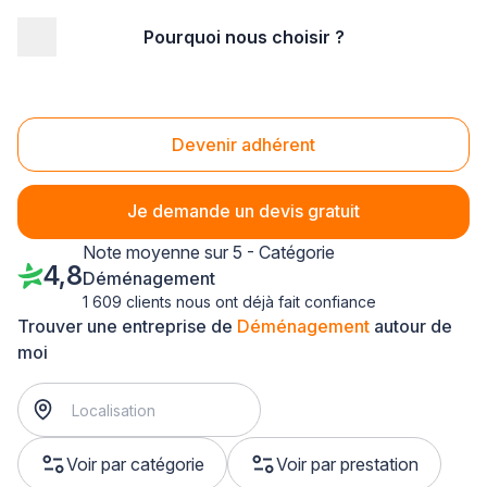
Pourquoi nous choisir ?
Accueil
/
Déménagement et stockage
/
Déménagement
/
Poitou-Charentes
Déménagement Poitou-Charentes
Devenir adhérent
Je demande un devis gratuit
Note moyenne sur 5 - Catégorie
4,8
Déménagement
1 609 clients nous ont déjà fait confiance
Trouver une entreprise de
Déménagement
autour de
moi
Voir par catégorie
Voir par prestation