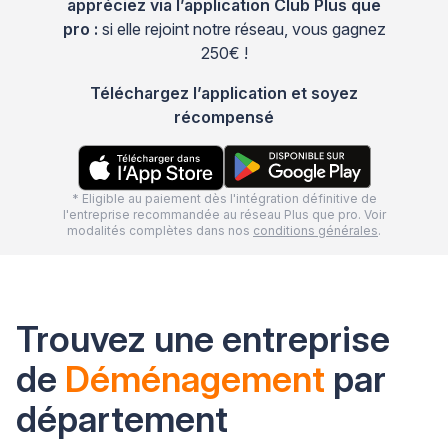
appréciez via l’application Club Plus que
pro :
si elle rejoint notre réseau, vous gagnez
250€ !
Téléchargez l’application et soyez
récompensé
* Eligible au paiement dès l'intégration définitive de
l'entreprise recommandée au réseau Plus que pro. Voir
modalités complètes dans nos
conditions générales
.
Trouvez une entreprise
de
Déménagement
par
département