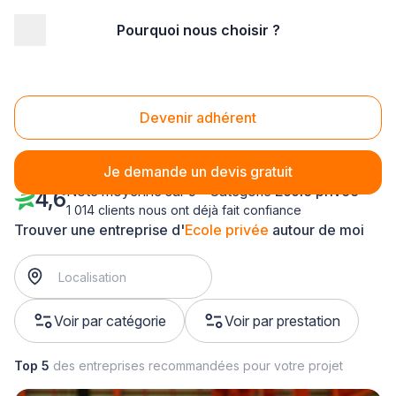
Pourquoi nous choisir ?
Accueil
/
Formation
/
Ecole privée
/
Nord Pas-de-Calais
Ecole privée Nord Pas-de-Calais
Devenir adhérent
Je demande un devis gratuit
Note moyenne sur 5 - Catégorie
Ecole privée
4,6
1 014 clients nous ont déjà fait confiance
Trouver une entreprise d'
Ecole privée
autour de moi
Voir par catégorie
Voir par prestation
Top 5
des entreprises recommandées pour votre projet