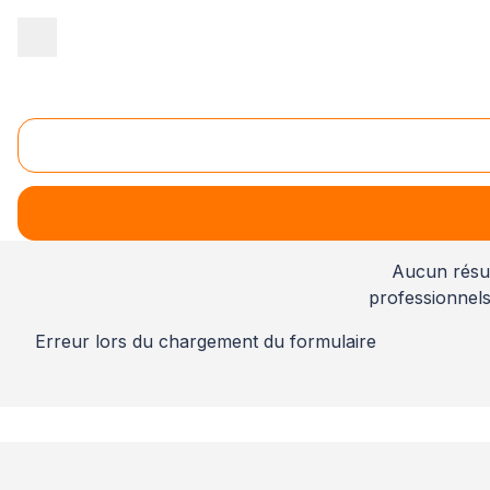
Accueil
/
Second œuvre
/
Electricité
/
Haute Normandie
/
Seine-
Electricité Bois-Guillaume (76230)
Votr
Aucun résul
professionnel
Erreur lors du chargement du formulaire