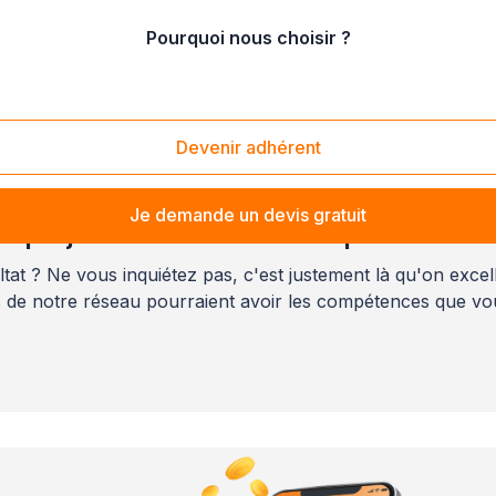
Pourquoi nous choisir ?
Maritime
/
Bois-Guillaume (76230)
Devenir adhérent
Je demande un devis gratuit
e projet mérite sans doute plus d'atte
tat ? Ne vous inquiétez pas, c'est justement là qu'on excell
s de notre réseau pourraient avoir les compétences que vo