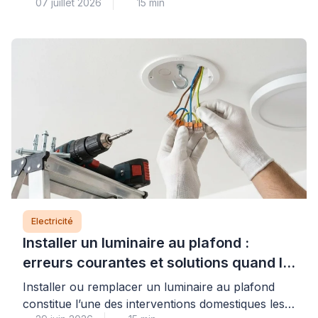
07 juillet 2026
15 min
câble de section adaptée (6 mm² pour les plaques
jusqu’à 7 400 W, protégé par un disjoncteur de 32
A), un circuit dédié conforme à la norme NF C 15-
100, et des connexions dimensionnées pour
supporter l’intensité requise. Comprendre ces
règles […]
Electricité
Installer un luminaire au plafond :
erreurs courantes et solutions quand le
support bloque
Installer ou remplacer un luminaire au plafond
constitue l’une des interventions domestiques les