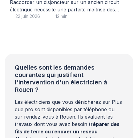
toute sécurité
Raccorder un disjoncteur sur un ancien circuit
électrique nécessite une parfaite maîtrise des
22 juin 2026
12 min
règles de sécurité et de la norme NFC 15-100, car
la moindre erreur peut entraîner court-circuit,
incendie ou électrocution. Pour votre sécurité et
votre tranquillité d’esprit, il est impératif de
comprendre précisément quand une intervention
personnelle reste envisageable et à quel moment
[…]
Quelles sont les demandes
courantes qui justifient
l'intervention d'un électricien à
Rouen ?
Les électriciens que vous dénicherez sur Plus
que pro sont disponibles par téléphone ou
sur rendez-vous à Rouen. Ils évaluent les
travaux dont vous avez besoin (
réparer des
fils de terre ou rénover un réseau