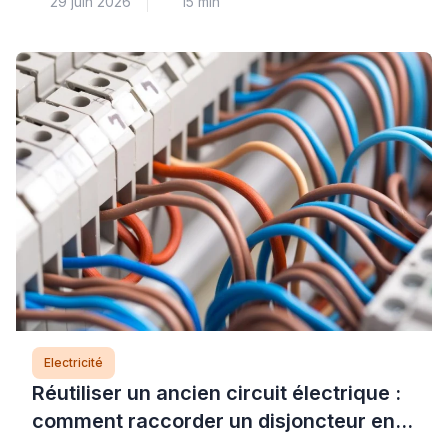
29 juin 2026
15 min
plus courantes, mais elle soulève des questions
légitimes de sécurité électrique et de solidité de
fixation. Lorsque le support résiste au perçage,
que le système de raccordement semble
incompréhensible ou que le poids du luminaire
vous inquiète, il est parfaitement légitime d’hésiter
[…]
Electricité
Réutiliser un ancien circuit électrique :
comment raccorder un disjoncteur en