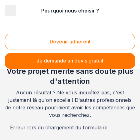
Pourquoi nous choisir ?
Accueil
/
Second œuvre
/
Electricité
/
Haute Normandie
/
Seine-Maritime
/
Rouen (76100)
Electricité Rouen (76100)
Devenir adhérent
Je demande un devis gratuit
Votre projet mérite sans doute plus
d'attention
Aucun résultat ? Ne vous inquiétez pas, c'est
justement là qu'on excelle ! D'autres professionnels
de notre réseau pourraient avoir les compétences que
vous recherchez.
Erreur lors du chargement du formulaire