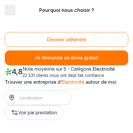
Pourquoi nous choisir ?
Accueil
/
Second œuvre
/
Electricité
/
Ile-de-France
/
Essonne
/
Corbeil-Essonnes (91100)
Electricité Corbeil-Essonnes (91100)
Devenir adhérent
Je demande un devis gratuit
Note moyenne sur 5 - Catégorie
Electricité
4,8
22 531 clients nous ont déjà fait confiance
Trouver une entreprise d'
Electricité
autour de moi
Voir par prestation