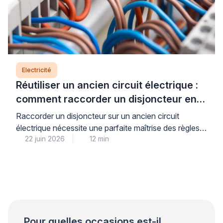
Electricité
Réutiliser un ancien circuit électrique :
comment raccorder un disjoncteur en
toute sécurité
Raccorder un disjoncteur sur un ancien circuit
électrique nécessite une parfaite maîtrise des règles
22 juin 2026
12 min
de sécurité et de la norme NFC 15-100, car la
moindre erreur peut entraîner court-circuit, incendie
ou électrocution. Pour votre sécurité et votre
tranquillité d’esprit, il est impératif de comprendre
précisément quand une intervention personnelle reste
envisageable et à quel moment […]
Pour quelles occasions est-il