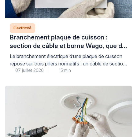
Electricité
Branchement plaque de cuisson :
section de câble et borne Wago, que dit
la norme ?
Le branchement électrique d’une plaque de cuisson
repose sur trois piliers normatifs : un câble de section
07 juillet 2026
15 min
adaptée (6 mm² pour les plaques jusqu’à 7 400 W,
protégé par un disjoncteur de 32 A), un circuit dédié
conforme à la norme NF C 15-100, et des
connexions dimensionnées pour supporter l’intensité
requise. Comprendre ces règles […]