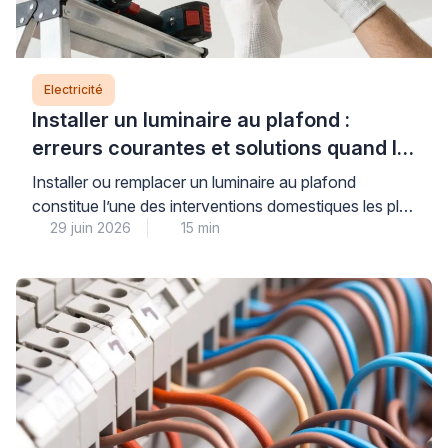
Electricité
Installer un luminaire au plafond :
erreurs courantes et solutions quand le
support bloque
Installer ou remplacer un luminaire au plafond
constitue l’une des interventions domestiques les plus
29 juin 2026
15 min
courantes, mais elle soulève des questions légitimes
de sécurité électrique et de solidité de fixation.
Lorsque le support résiste au perçage, que le
système de raccordement semble incompréhensible
ou que le poids du luminaire vous inquiète, il est
parfaitement légitime d’hésiter […]