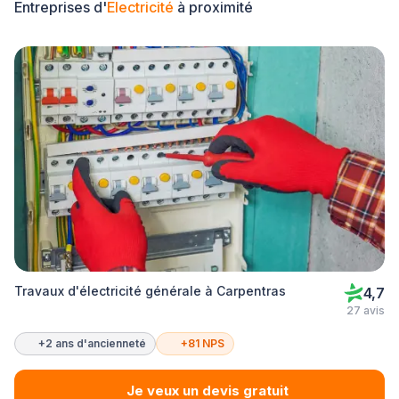
Entreprises d'
Electricité
à proximité
Travaux d'électricité générale à Carpentras
4,7
27 avis
+2 ans d'ancienneté
+81 NPS
Je veux un devis gratuit