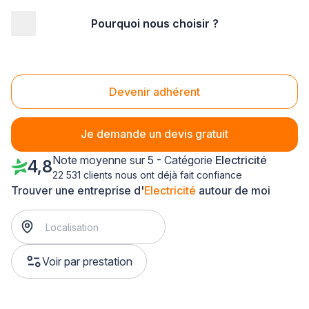
Pourquoi nous choisir ?
Accueil
/
Second œuvre
/
Electricité
/
Languedoc-Roussillon
/
Gard
/
Pont-Saint-Esprit (30130)
Electricité Pont-Saint-Esprit (30130)
Devenir adhérent
Je demande un devis gratuit
Note moyenne sur 5 - Catégorie
Electricité
4,8
22 531 clients nous ont déjà fait confiance
Trouver une entreprise d'
Electricité
autour de moi
Voir par prestation