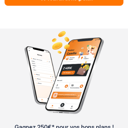
Gagnez 250€* pour vos bons plans !