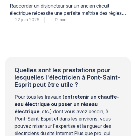
toute sécurité
Raccorder un disjoncteur sur un ancien circuit
électrique nécessite une parfaite maîtrise des règles
22 juin 2026
12 min
de sécurité et de la norme NFC 15-100, car la
moindre erreur peut entraîner court-circuit, incendie
ou électrocution. Pour votre sécurité et votre
tranquillité d’esprit, il est impératif de comprendre
précisément quand une intervention personnelle reste
envisageable et à quel moment […]
Quelles sont les prestations pour
lesquelles l'électricien à Pont-Saint-
Esprit peut être utile ?
Pour tous les travaux (
entretenir un chauffe-
eau électrique ou poser un réseau
électrique
, etc.) dont vous avez besoin, à
Pont-Saint-Esprit et dans les environs, vous
pouvez miser sur l'expertise et la rigueur des
électriciens du site Internet Plus que pro, qui