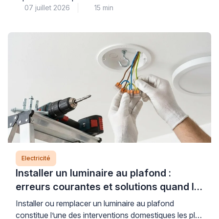
07 juillet 2026
15 min
adaptée (6 mm² pour les plaques jusqu’à 7 400 W,
protégé par un disjoncteur de 32 A), un circuit dédié
conforme à la norme NF C 15-100, et des
connexions dimensionnées pour supporter l’intensité
requise. Comprendre ces règles […]
Electricité
Installer un luminaire au plafond :
erreurs courantes et solutions quand le
support bloque
Installer ou remplacer un luminaire au plafond
constitue l’une des interventions domestiques les plus