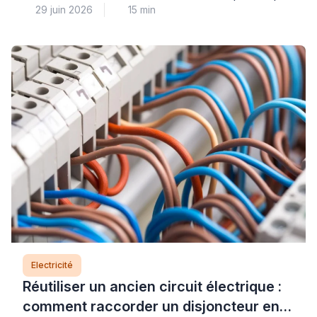
29 juin 2026
15 min
courantes, mais elle soulève des questions légitimes
de sécurité électrique et de solidité de fixation.
Lorsque le support résiste au perçage, que le
système de raccordement semble incompréhensible
ou que le poids du luminaire vous inquiète, il est
parfaitement légitime d’hésiter […]
Electricité
Réutiliser un ancien circuit électrique :
comment raccorder un disjoncteur en