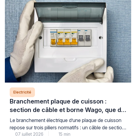
Electricité
Branchement plaque de cuisson :
section de câble et borne Wago, que dit
la norme ?
Le branchement électrique d’une plaque de cuisson
repose sur trois piliers normatifs : un câble de section
07 juillet 2026
15 min
adaptée (6 mm² pour les plaques jusqu’à 7 400 W,