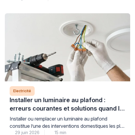
protégé par un disjoncteur de 32 A), un circuit dédié
conforme à la norme NF C 15-100, et des
connexions dimensionnées pour supporter l’intensité
requise. Comprendre ces règles […]
Electricité
Installer un luminaire au plafond :
erreurs courantes et solutions quand le
support bloque
Installer ou remplacer un luminaire au plafond
constitue l’une des interventions domestiques les plus
29 juin 2026
15 min
courantes, mais elle soulève des questions légitimes