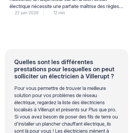
électrique nécessite une parfaite maîtrise des règles
22 juin 2026
12 min
de sécurité et de la norme NFC 15-100, car la
moindre erreur peut entraîner court-circuit, incendie
ou électrocution. Pour votre sécurité et votre
tranquillité d’esprit, il est impératif de comprendre
précisément quand une intervention personnelle reste
envisageable et à quel moment […]
Quelles sont les différentes
prestations pour lesquelles on peut
solliciter un électricien à Villerupt ?
Pour vous permettre de trouver la meilleure
solution pour vos problèmes de réseau
électrique, regardez la liste des électriciens
localisés à Villerupt et présents sur Plus que pro.
Si vous avez besoin de poser des fils de terre ou
d'installer un plancher chauffant électrique, ils
sont là pour vous ! Les électriciens mènent à