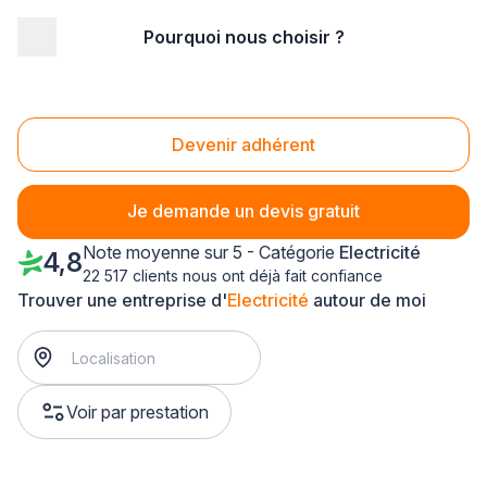
Pourquoi nous choisir ?
Accueil
/
Second œuvre
/
Electricité
/
Lorraine
/
Meurthe-et-Moselle
/
Villerupt (54190)
Electricité Villerupt (54190)
Devenir adhérent
Je demande un devis gratuit
Note moyenne sur 5 - Catégorie
Electricité
4,8
22 517 clients nous ont déjà fait confiance
Trouver une entreprise d'
Electricité
autour de moi
Voir par prestation